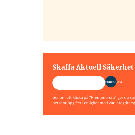
Skaffa Aktuell Säkerhe
Prenumerera
Genom att klicka på "Prenumerera" ger du samt
personuppgifter i enlighet med vår integritets