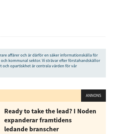
senaste
tsinformationen
rare affärer och är därför en säker informationskälla för
 och kommunal sektor. Vi strävar efter förstahandskällor
t och opartiskhet är centrala värden för vår
vårt nyhetsbrev!
Prenumerera
ANNONS
å "Prenumerera" ger du samtycke till att vi
r dina personuppgifter i enlighet med vår
Ready to take the lead? I Noden
expanderar framtidens
ledande branscher