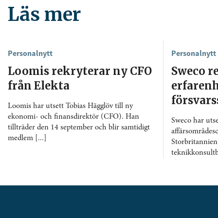
Läs mer
Personalnytt
Personalnytt
Loomis rekryterar ny CFO
Sweco r
från Elekta
erfarenh
försvar
Loomis har utsett Tobias Hägglöv till ny
ekonomi- och finansdirektör (CFO). Han
Sweco har utse
tillträder den 14 september och blir samtidigt
affärsområdesc
medlem [...]
Storbritannie
teknikkonsultbo