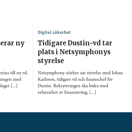
Digital säkerhet
erar ny
Tidigare Dustin-vd tar
plats i Netsymphonys
styrelse
ius till ny vd.
Netsymphony stärker sin styrelse med Johan
dningen med
Karlsson, tidigare vd och finanschef för
aget [...]
Dustin. Rekryteringen ska bidra med
erfarenhet av finansiering, [...]