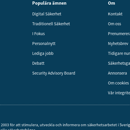
Populära ämnen
Om
Digital Säkerhet
Kontakt
Traditionell Säkerhet
Om oss
I Fokus
Prenumerer
Personalnytt
Nyhetsbrev
Lediga jobb
Tidigare n
Debatt
Säkerhetsg
Security Advisory Board
Annonsera
Om cookies
Vår integrit
år 2003 för att stimulera, utveckla och informera om säkerhetsarbetet i Sver