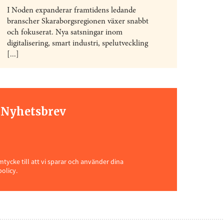
I Noden expanderar framtidens ledande
branscher Skaraborgsregionen växer snabbt
och fokuserat. Nya satsningar inom
digitalisering, smart industri, spelutveckling
[...]
t Nyhetsbrev
ycke till att vi sparar och använder dina
policy.