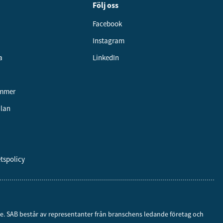
Följ oss
Facebook
Instagram
a
LinkedIn
ummer
alan
etspolicy
ige. SAB består av representanter från branschens ledande företag och