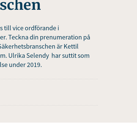
nschen
 till vice ordförande i
ver. Teckna din prenumeration på
Säkerhetsbranschen är Kettil
m. Ulrika Selendy har suttit som
lse under 2019.