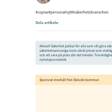
#copiax
#personalnytt
#säkerhetsbranschen
Dela artikeln
Få den 
säkerhe
Aktuell Säkerhet jobbar för alla som vill göra säk
först
säkerhetsansvariga inom såväl privat som statlig
och att vara på plats där det händer. Trovärdighe
nyhetsjournalistik
Anmäl dig till 
Sponsrat innehåll från Skövde kommun
Genom att klicka p
sparar och använde
integritetspolicy.