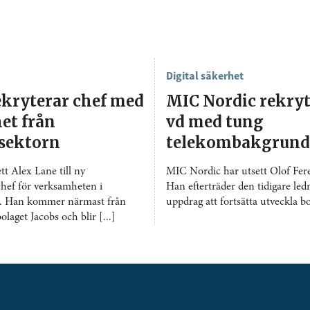
Digital säkerhet
ekryterar chef med
MIC Nordic rekryt
et från
vd med tung
ssektorn
telekombakgrund
tt Alex Lane till ny
MIC Nordic har utsett Olof Feren
hef för verksamheten i
Han efterträder den tidigare le
n. Han kommer närmast från
uppdrag att fortsätta utveckla bol
laget Jacobs och blir [...]