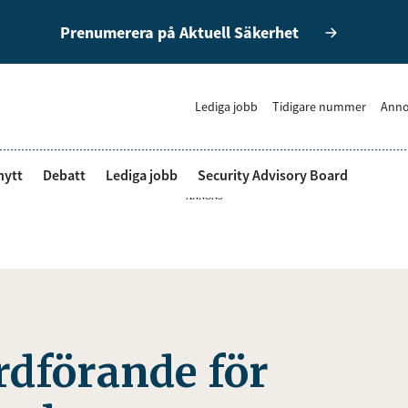
Prenumerera på Aktuell Säkerhet
Lediga jobb
Tidigare nummer
Anno
nytt
Debatt
Lediga jobb
Security Advisory Board
ANNONS
ordförande för