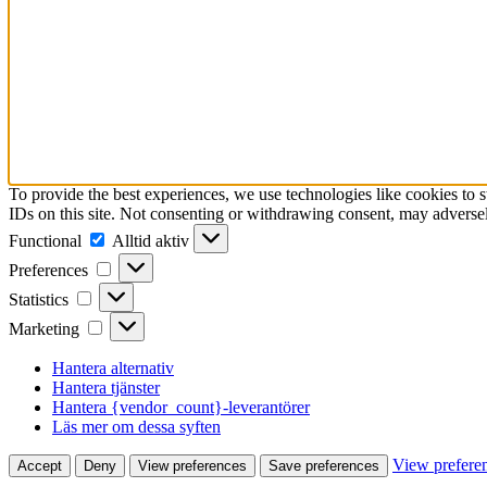
To provide the best experiences, we use technologies like cookies to 
IDs on this site. Not consenting or withdrawing consent, may adversely
Functional
Functional
Alltid aktiv
Preferences
Preferences
Statistics
Statistics
Marketing
Marketing
Hantera alternativ
Hantera tjänster
Hantera {vendor_count}-leverantörer
Läs mer om dessa syften
View prefere
Accept
Deny
View preferences
Save preferences