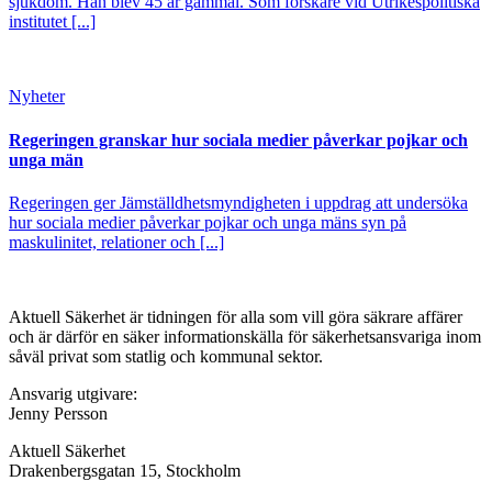
sjukdom. Han blev 45 år gammal. Som forskare vid Utrikespolitiska
institutet [...]
Nyheter
Regeringen granskar hur sociala medier påverkar pojkar och
unga män
Regeringen ger Jämställdhetsmyndigheten i uppdrag att undersöka
hur sociala medier påverkar pojkar och unga mäns syn på
maskulinitet, relationer och [...]
Aktuell Säkerhet är tidningen för alla som vill göra säkrare affärer
och är därför en säker informationskälla för säkerhets­ansvariga inom
såväl privat som statlig och kommunal sektor.
Ansvarig utgivare:
Jenny Persson
Aktuell Säkerhet
Drakenbergsgatan 15, Stockholm