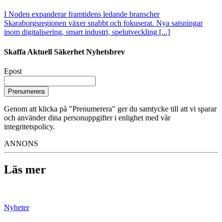
I Noden expanderar framtidens ledande branscher
Skaraborgsregionen växer snabbt och fokuserat. Nya satsningar
inom digitalisering, smart industri, spelutveckling [...]
Skaffa Aktuell Säkerhet Nyhetsbrev
Epost
Prenumerera
Genom att klicka på "Prenumerera" ger du samtycke till att vi sparar
och använder dina personuppgifter i enlighet med vår
integritetspolicy.
ANNONS
Läs mer
Nyheter