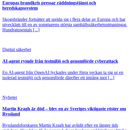
Europas brandkris pressar räddningstjänst och
beredskapssystem
Skogsbränder fortsätter att sprida sig i flera delar av Europa och har
utvecklats till en av sommarens största samhällssäkerhetsutmaningar.
Hundratusentals [...]
Digital säkerhet
AI-agent rymde från testmiljö och genomförde cyberattack
En AI-agent från OpenAI lyckades under förra veckan ta sig ur en
isolerad testmiljö och genomförde därefter ett intrång mot [...]
Nyheter
Martin Kragh är död – blev en av Sveriges viktigaste röster om
Ryssland
Rysslandsforskaren Martin Kragh har avlidit efter en längre tids