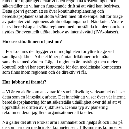
ramen för uppdraget deltar vi i den regionala krisledningen och
säkerställer att vi har en fungerande drift så att vård kan bedrivas.
Detta gör vi genom att se över kontinuitetsplanering och
beredskapsplaner samt stötta vården med till exempel tält för triage
av patienter vid regionens akutmottagningar och Närakuter. Vidare
har vi beredskap att stötta regionen med tomställda lokaler som kan
nyttjas för eventuellt utökat behov av intensivvård (IVA-platser).
Hur ser situationen ut just nu?
– För Locums del bygger vi ut möjligheten för yttre triage vid
samtliga sjukhus. Arbetet löper på utan friktioner och i nära
samarbete med vården. Läget i regionen är ansträngt men under
kontroll och vi har stort förtroende för den medicinska kompetens
som finns inom regionen och de direktiv vi får.
Hur jobbar ni framåt?
– Vi är en aktör som ansvarar för samhällsviktig verksamhet och ser
detta som en långsiktig arbete. Det innebär att vi ser över vår interna
beredskapsplanering för att säkerställa uthållighet över tid så att vi
upprätthåller driften av sjukhusen. Denna typ av planering
rekommenderar jag flera organisationer att ta efter.
Nu gäller det att vi krokar arm i samhället och hjälps åt och litar på
de som har den medicinska kompetensen. Tillsammans kommer vi