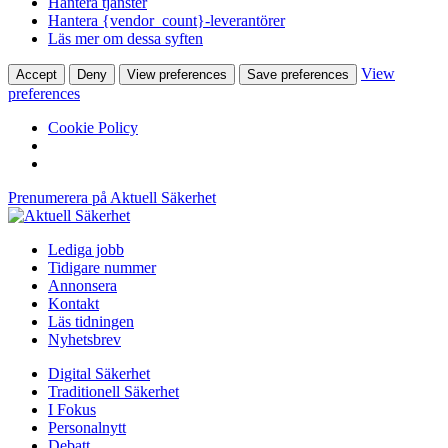
Hantera tjänster
Hantera {vendor_count}-leverantörer
Läs mer om dessa syften
View
Accept
Deny
View preferences
Save preferences
preferences
Cookie Policy
Prenumerera på Aktuell Säkerhet
Lediga jobb
Tidigare nummer
Annonsera
Kontakt
Läs tidningen
Nyhetsbrev
Digital Säkerhet
Traditionell Säkerhet
I Fokus
Personalnytt
Debatt