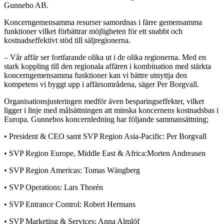
Gunnebo AB.
Koncerngemensamma resurser samordnas i färre gemensamma
funktioner vilket förbättrar möjligheten för ett snabbt och
kostnadseffektivt stöd till säljregionerna.
– Vår affär ser fortfarande olika ut i de olika regionerna. Med en
stark koppling till den regionala affären i kombination med stärkta
koncerngemensamma funktioner kan vi bättre utnyttja den
kompetens vi byggt upp i affärsområdena, säger Per Borgvall.
Organisationsjusteringen medför även besparingseffekter, vilket
ligger i linje med målsättningen att minska koncernens kostnadsbas i
Europa. Gunnebos koncernledning har följande sammansättning;
• President & CEO samt SVP Region Asia-Pacific: Per Borgvall
• SVP Region Europe, Middle East & Africa:Morten Andreasen
• SVP Region Americas: Tomas Wängberg
• SVP Operations: Lars Thorén
• SVP Entrance Control: Robert Hermans
• SVP Marketing & Services: Anna Almlöf