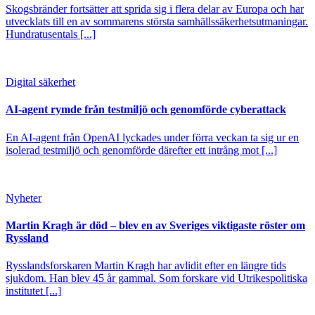
Skogsbränder fortsätter att sprida sig i flera delar av Europa och har
utvecklats till en av sommarens största samhällssäkerhetsutmaningar.
Hundratusentals [...]
Digital säkerhet
AI-agent rymde från testmiljö och genomförde cyberattack
En AI-agent från OpenAI lyckades under förra veckan ta sig ur en
isolerad testmiljö och genomförde därefter ett intrång mot [...]
Nyheter
Martin Kragh är död – blev en av Sveriges viktigaste röster om
Ryssland
Rysslandsforskaren Martin Kragh har avlidit efter en längre tids
sjukdom. Han blev 45 år gammal. Som forskare vid Utrikespolitiska
institutet [...]