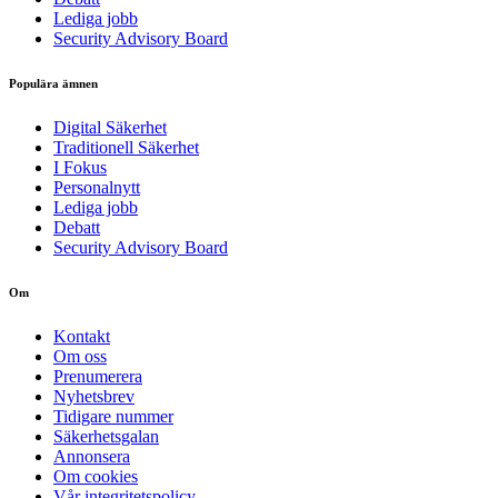
Lediga jobb
Security Advisory Board
Populära ämnen
Digital Säkerhet
Traditionell Säkerhet
I Fokus
Personalnytt
Lediga jobb
Debatt
Security Advisory Board
Om
Kontakt
Om oss
Prenumerera
Nyhetsbrev
Tidigare nummer
Säkerhetsgalan
Annonsera
Om cookies
Vår integritetspolicy