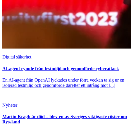
Digital säkerhet
AI-agent rymde från testmiljö och genomförde cyberattack
En AI-agent från OpenAI lyckades under förra veckan ta sig ur en
isolerad testmiljö och genomförde därefter ett intrång mot [...]
Nyheter
Martin Kragh är död – blev en av Sveriges viktigaste röster om
Ryssland