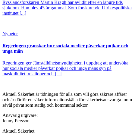
Rysslandsforskaren Martin Kragh har avlidit efter en längre tids
sjukdom. Han blev 45 år gammal. Som forskare vid Utrikespolitiska
institutet [...]
Nyheter
Regeringen granskar hur sociala medier påverkar pojkar och
unga män
Regeringen ger Jämställdhetsmyndigheten i uppdrag att undersöka
hur sociala medier påverkar pojkar och unga mäns syn på
maskulinitet, relationer och [...]
Aktuell Säkerhet är tidningen för alla som vill göra säkrare affärer
och är därför en säker informationskälla för säkerhets­ansvariga inom
såväl privat som statlig och kommunal sektor.
Ansvarig utgivare:
Jenny Persson
Aktuell Säkerhet