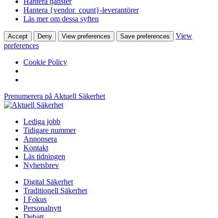
Hantera tjänster
Hantera {vendor_count}-leverantörer
Läs mer om dessa syften
View
Accept
Deny
View preferences
Save preferences
preferences
Cookie Policy
Prenumerera på Aktuell Säkerhet
Lediga jobb
Tidigare nummer
Annonsera
Kontakt
Läs tidningen
Nyhetsbrev
Digital Säkerhet
Traditionell Säkerhet
I Fokus
Personalnytt
Debatt