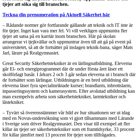
tjejer att söka sig till branschen.
Teckna din prenumeration på Aktuell Säkerhet här
– Rådande normer gör fortfarande gällande att teknik och IT inte är
för tjejer. Inget kan vara mer fel. Vi vill verkligen uppmuntra fler
tjejer att satsa på en karriär inom branschen. Här på skolan
arrangerar vi tjejkvällar och uppmuntrar även till att gå på event på
universitetet, så att de fortsätter på inslagen teknik-bana, säger Mats
Jarl, lärare på Realgymnasiet.
Great Security Säkerhetstekniker är en lärlingsutbildning. Eleverna
går El- och energiprogrammet där de under första året läser ett
skolförlagt basår. I årkurs 2 och 3 går sedan eleverna ut i bransch där
de fortsätter som lärlingar. Utbildningen är en bred utbildning där
eleverna läser fyra specialinriktade kurser; brandlarm, inbrottslarm,
inpasseringssystem och kamerasystem. Efter avslutad utbildning kan
man exempelvis arbeta som säkerhetstekniker, larmtekniker och
låstekniker.
– Tyvärr så överensstämmer vår bild av hur situationen ser ut idag
med en Novus-undersökning som vi gjort tillsammans med Lärande
i Sverige som driver Realgymnasiet. Den visar till exempel att fler
killar än tjejer ser säkerhetstekniker som ett framtidsyrke, 33 procent
för killar jämfört med 13 procent för tjejer som tillfrågades.