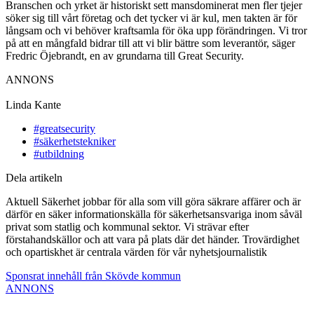
Branschen och yrket är historiskt sett mansdominerat men fler tjejer
söker sig till vårt företag och det tycker vi är kul, men takten är för
långsam och vi behöver kraftsamla för öka upp förändringen. Vi tror
på att en mångfald bidrar till att vi blir bättre som leverantör, säger
Fredric Öjebrandt, en av grundarna till Great Security.
ANNONS
Linda Kante
#greatsecurity
#säkerhetstekniker
#utbildning
Dela artikeln
Aktuell Säkerhet jobbar för alla som vill göra säkrare affärer och är
därför en säker informationskälla för säkerhetsansvariga inom såväl
privat som statlig och kommunal sektor. Vi strävar efter
förstahandskällor och att vara på plats där det händer. Trovärdighet
och opartiskhet är centrala värden för vår nyhetsjournalistik
Sponsrat innehåll från Skövde kommun
ANNONS