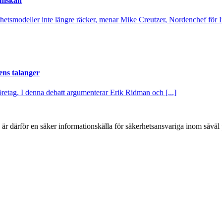
nniskan
rhetsmodeller inte längre räcker, menar Mike Creutzer, Nordenchef för Inf
ns talanger
 företag. I denna debatt argumenterar Erik Ridman och [...]
h är därför en säker informationskälla för säkerhets­ansvariga inom såvä