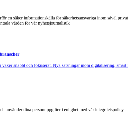
ärför en säker informationskälla för säkerhetsansvariga inom såväl priva
ntrala värden för vår nyhetsjournalistik
 branscher
xer snabbt och fokuserat. Nya satsningar inom digitalisering, smart ind
ch använder dina personuppgifter i enlighet med vår integritetspolicy.