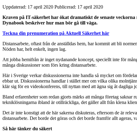
Uppdaterad: 17 april 2020
Publicerad: 17 april 2020
Kraven på IT-säkerhet har ökat dramatiskt de senaste veckorna n
Dynabook beskriver hur man bör gå till väga.
Teckna din prenumeration på Aktuell Säkerhet här
Distansarbete, oftast från de anställdas hem, har kommit att bli normen 
Nöden har, helt enkelt, ingen lag.
Att jobba hemifrån är inget nydanande koncept, speciellt inte för mån
många diskussioner som förs kring distansarbete.
Här i Sverige verkar diskussionerna inte handla så mycket om fördela
ebbar ut. Diskussionerna handlar i stället mer om vilka olika molntjän
klär sig för en videokonferens, till nyttan med att ägna sig åt dagliga 
Bland erfarenheter som redan gjorts märks att många företag saknar rutin
tekniklösningarna ibland är otillräckliga, det gäller allt från klena klie
Det är inte konstigt att de här sakerna diskuteras, eftersom de är rele
distansarbete. Det borde det göras och det borde framför allt ageras, vad
Så här tänker du säkert