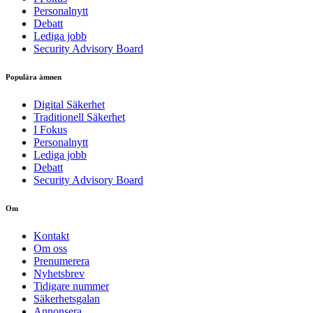
Personalnytt
Debatt
Lediga jobb
Security Advisory Board
Populära ämnen
Digital Säkerhet
Traditionell Säkerhet
I Fokus
Personalnytt
Lediga jobb
Debatt
Security Advisory Board
Om
Kontakt
Om oss
Prenumerera
Nyhetsbrev
Tidigare nummer
Säkerhetsgalan
Annonsera