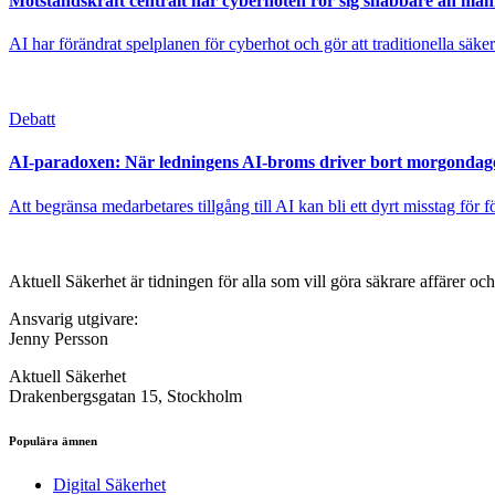
Motståndskraft centralt när cyberhoten rör sig snabbare än mä
AI har förändrat spelplanen för cyberhot och gör att traditionella säke
Debatt
AI-paradoxen: När ledningens AI-broms driver bort morgondage
Att begränsa medarbetares tillgång till AI kan bli ett dyrt misstag för
Aktuell Säkerhet är tidningen för alla som vill göra säkrare affärer oc
Ansvarig utgivare:
Jenny Persson
Aktuell Säkerhet
Drakenbergsgatan 15, Stockholm
Populära ämnen
Digital Säkerhet