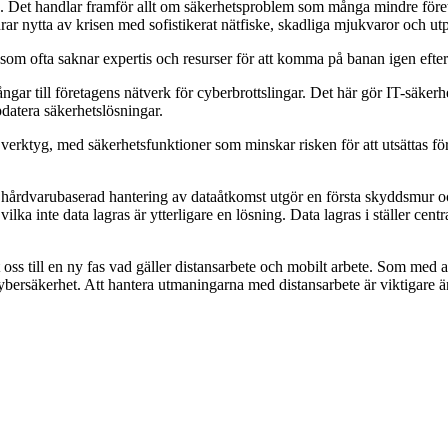
e. Det handlar framför allt om säkerhetsproblem som många mindre föret
rar nytta av krisen med sofistikerat nätfiske, skadliga mjukvaror och u
 som ofta saknar expertis och resurser för att komma på banan igen efter
ar till företagens nätverk för cyberbrottslingar. Det här gör IT-säkerhet,
datera säkerhetslösningar.
ga verktyg, med säkerhetsfunktioner som minskar risken för att utsättas
hårdvarubaserad hantering av dataåtkomst utgör en första skyddsmur och
ilka inte data lagras är ytterligare en lösning. Data lagras i ställer cent
ss till en ny fas vad gäller distansarbete och mobilt arbete. Som med all
 cybersäkerhet. Att hantera utmaningarna med distansarbete är viktigare ä