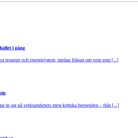
ället i gång
itära resurser och energisystem, medan frågan om vem som [...]
sig
tar in sig på verksamheters mest kritiska beroenden – från [...]