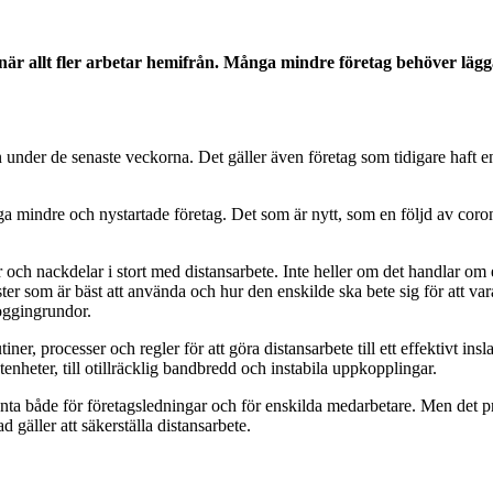
är allt fler arbetar hemifrån. Många mindre företag behöver lägg
under de senaste veckorna. Det gäller även företag som tidigare haft en re
ga mindre och nystartade företag. Det som är nytt, som en följd av coro
r och nackdelar i stort med distansarbete. Inte heller om det handlar
ster som är bäst att använda och hur den enskilde ska bete sig för att v
joggingrundor.
er, processer och regler för att göra distansarbete till ett effektivt insl
ntenheter, till otillräcklig bandbredd och instabila uppkopplingar.
vanta både för företagsledningar och för enskilda medarbetare. Men det pr
 gäller att säkerställa distansarbete.