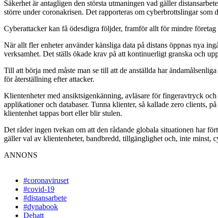
Säkerhet är antagligen den största utmaningen vad gäller distansarbet
större under coronakrisen. Det rapporteras om cyberbrottslingar som d
Cyberattacker kan få ödesdigra följder, framför allt för mindre företag
När allt fler enheter använder känsliga data på distans öppnas nya ingång
verksamhet. Det ställs ökade krav på att kontinuerligt granska och upp
Till att börja med måste man se till att de anställda har ändamålsenli
för återställning efter attacker.
Klientenheter med ansiktsigenkänning, avläsare för fingeravtryck och 
applikationer och databaser. Tunna klienter, så kallade zero clients, på v
klientenhet tappas bort eller blir stulen.
Det råder ingen tvekan om att den rådande globala situationen har fört o
gäller val av klientenheter, bandbredd, tillgänglighet och, inte minst,
ANNONS
#coronaviruset
#covid-19
#distansarbete
#dynabook
Debatt