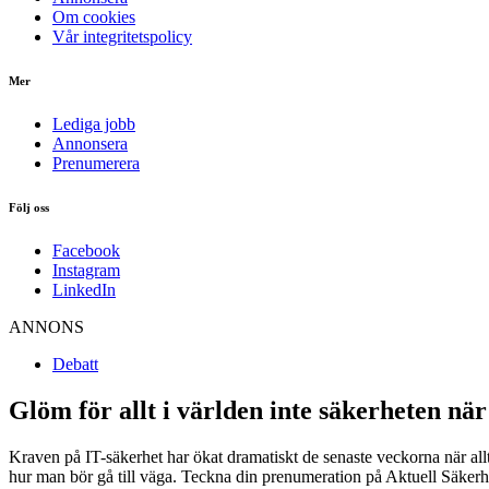
Om cookies
Vår integritetspolicy
Mer
Lediga jobb
Annonsera
Prenumerera
Följ oss
Facebook
Instagram
LinkedIn
ANNONS
Debatt
Glöm för allt i världen inte säkerheten nä
Kraven på IT-säkerhet har ökat dramatiskt de senaste veckorna när al
hur man bör gå till väga. Teckna din prenumeration på Aktuell Säkerhe