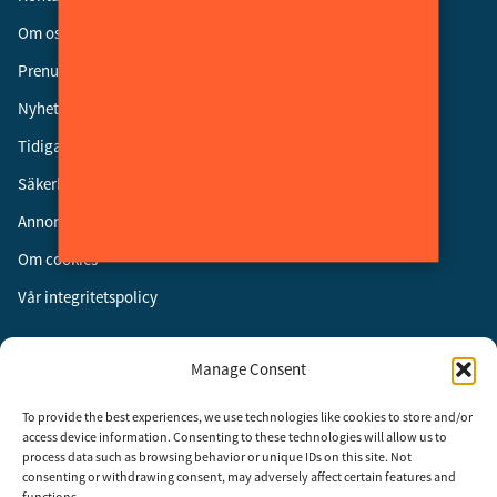
Om oss
Prenumerera
Nyhetsbrev
Tidigare nummer
Säkerhetsgalan
Annonsera
Om cookies
Vår integritetspolicy
Följ oss
Manage Consent
Facebook
To provide the best experiences, we use technologies like cookies to store and/or
Instagram
access device information. Consenting to these technologies will allow us to
process data such as browsing behavior or unique IDs on this site. Not
LinkedIn
consenting or withdrawing consent, may adversely affect certain features and
functions.