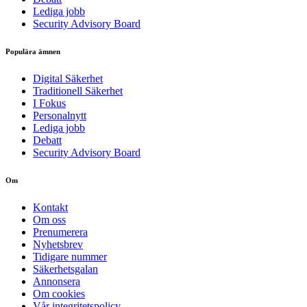
Lediga jobb
Security Advisory Board
Populära ämnen
Digital Säkerhet
Traditionell Säkerhet
I Fokus
Personalnytt
Lediga jobb
Debatt
Security Advisory Board
Om
Kontakt
Om oss
Prenumerera
Nyhetsbrev
Tidigare nummer
Säkerhetsgalan
Annonsera
Om cookies
Vår integritetspolicy