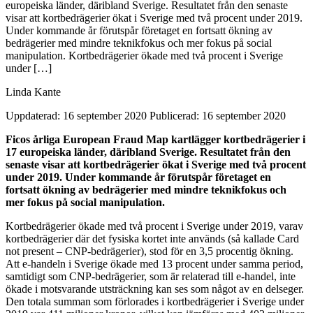
europeiska länder, däribland Sverige. Resultatet från den senaste
visar att kortbedrägerier ökat i Sverige med två procent under 2019.
Under kommande år förutspår företaget en fortsatt ökning av
bedrägerier med mindre teknikfokus och mer fokus på social
manipulation. Kortbedrägerier ökade med två procent i Sverige
under […]
Linda Kante
Uppdaterad: 16 september 2020
Publicerad: 16 september 2020
Ficos årliga European Fraud Map kartlägger
kortbedrägerier i
17 europeiska länder, däribland Sverige. Resultatet från den
senaste visar att kortbedrägerier ökat i Sverige med två procent
under 2019. Under kommande år förutspår företaget en
fortsatt ökning av bedrägerier med mindre teknikfokus och
mer fokus på social manipulation.
Kortbedrägerier ökade med två procent i Sverige under 2019, varav
kortbedrägerier där det fysiska kortet inte används (så kallade Card
not present – CNP-bedrägerier), stod för en 3,5 procentig ökning.
Att e-handeln i Sverige ökade med 13 procent under samma period,
samtidigt som CNP-bedrägerier, som är relaterad till e-handel, inte
ökade i motsvarande utsträckning kan ses som något av en delseger.
Den totala summan som förlorades i kortbedrägerier i Sverige under