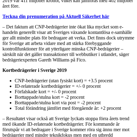
2019 var 411 miljoner kronor, vilket kan jämföras med 402 miljoner
året före.
Teckna din prenumeration på Aktuell Säkerhet här
– Det faktum att CNP-bedrägerier inte ökat lika mycket som e-
handeln generellt visar att Sveriges växande kontantlösa e-samhälle
ger allt mindre plats för bedragare att verka. Det finns dock utrymme
för Sverige att arbeta vidare med att stärka förebyggande
kontrollfunktioner för att ytterligare minska CNP-bedrägerier –
särskilt när det gäller transaktioner till webbutiker i utlandet‚ säger
bedrägeriexperten Gareth Williams på Fico.
Kortbedrägerier i Sverige 2019
CNP-bedrägerier (utan fysiskt kort) = +3.5 procent
ID-relaterade kortbedrägerier = +/- 0 procent
Förfalskade kort = +/- 0 procent
Borttappade/stulna kort = -2 procent
Borttappade/stulna kort via post = -2 procent
Total förändring jämfört med föregående år: +2 procent
– Resultatet visar också att Sverige lyckats stoppa förra årets trend
med ökande ID-relaterade kortbedrägerier. För kommande år
förutspår vi att bedragare i Sverige kommer röra sig ännu mer mot
bedrägerier med mindre teknikfokus men med en utbredd