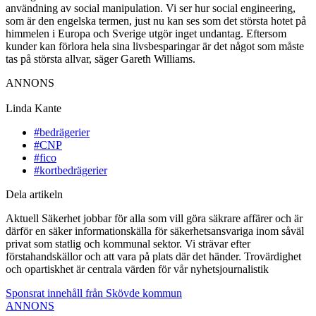
användning av social manipulation. Vi ser hur social engineering,
som är den engelska termen, just nu kan ses som det största hotet på
himmelen i Europa och Sverige utgör inget undantag. Eftersom
kunder kan förlora hela sina livsbesparingar är det något som måste
tas på största allvar, säger Gareth Williams.
ANNONS
Linda Kante
#bedrägerier
#CNP
#fico
#kortbedrägerier
Dela artikeln
Aktuell Säkerhet jobbar för alla som vill göra säkrare affärer och är
därför en säker informationskälla för säkerhetsansvariga inom såväl
privat som statlig och kommunal sektor. Vi strävar efter
förstahandskällor och att vara på plats där det händer. Trovärdighet
och opartiskhet är centrala värden för vår nyhetsjournalistik
Sponsrat innehåll från Skövde kommun
ANNONS