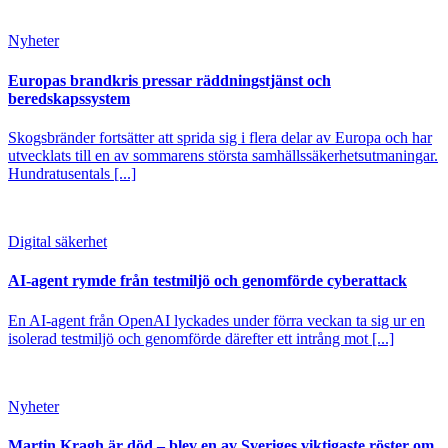
Nyheter
Europas brandkris pressar räddningstjänst och
beredskapssystem
Skogsbränder fortsätter att sprida sig i flera delar av Europa och har
utvecklats till en av sommarens största samhällssäkerhetsutmaningar.
Hundratusentals [...]
Digital säkerhet
AI-agent rymde från testmiljö och genomförde cyberattack
En AI-agent från OpenAI lyckades under förra veckan ta sig ur en
isolerad testmiljö och genomförde därefter ett intrång mot [...]
Nyheter
Martin Kragh är död – blev en av Sveriges viktigaste röster om