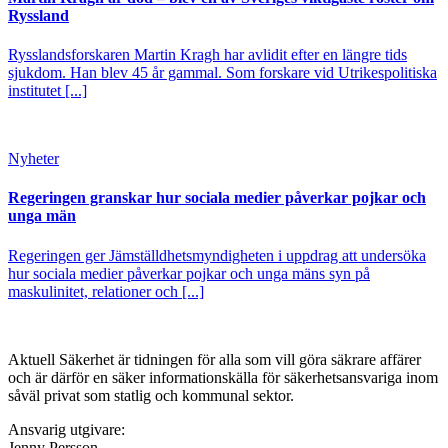
Ryssland
Rysslandsforskaren Martin Kragh har avlidit efter en längre tids
sjukdom. Han blev 45 år gammal. Som forskare vid Utrikespolitiska
institutet [...]
Nyheter
Regeringen granskar hur sociala medier påverkar pojkar och
unga män
Regeringen ger Jämställdhetsmyndigheten i uppdrag att undersöka
hur sociala medier påverkar pojkar och unga mäns syn på
maskulinitet, relationer och [...]
Aktuell Säkerhet är tidningen för alla som vill göra säkrare affärer
och är därför en säker informationskälla för säkerhets­ansvariga inom
såväl privat som statlig och kommunal sektor.
Ansvarig utgivare:
Jenny Persson