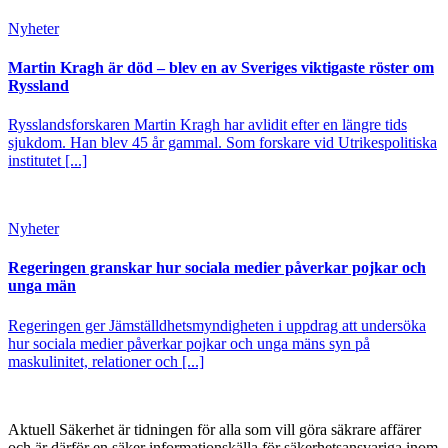
Nyheter
Martin Kragh är död – blev en av Sveriges viktigaste röster om
Ryssland
Rysslandsforskaren Martin Kragh har avlidit efter en längre tids
sjukdom. Han blev 45 år gammal. Som forskare vid Utrikespolitiska
institutet [...]
Nyheter
Regeringen granskar hur sociala medier påverkar pojkar och
unga män
Regeringen ger Jämställdhetsmyndigheten i uppdrag att undersöka
hur sociala medier påverkar pojkar och unga mäns syn på
maskulinitet, relationer och [...]
Aktuell Säkerhet är tidningen för alla som vill göra säkrare affärer
och är därför en säker informationskälla för säkerhets­ansvariga inom