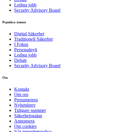
Lediga jobb
Security Advisory Board
Populära ämnen
Digital Säkerhet
Traditionell Säkerhet
I Fokus
Personalnytt
Lediga jobb
Debatt
Security Advisory Board
Om
Kontakt
Om oss
Prenumerera
Nyhetsbrev
Tidigare nummer
Säkerhetsgalan
Annonsera
Om cookies
Vår integritetspolicy