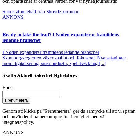
och opartiskhet är centrala värden för vår nyhetsjournalistik
Sponsrat innehåll från Skövde kommun
ANNONS
Ready to take the lead? I Noden expanderar framtidens
ledande branscher
I Noden expanderar framtidens ledande branscher
Skaraborgsregionen växer snabbt och fokuserat. Nya satsningar
inom digitalisering, smart industri, spelutveckling [...]
Skaffa Aktuell Säkerhet Nyhetsbrev
Epost
Prenumerera
Genom att klicka på "Prenumerera" ger du samtycke till att vi sparar
och använder dina personuppgifter i enlighet med vår
integritetspolicy.
ANNONS