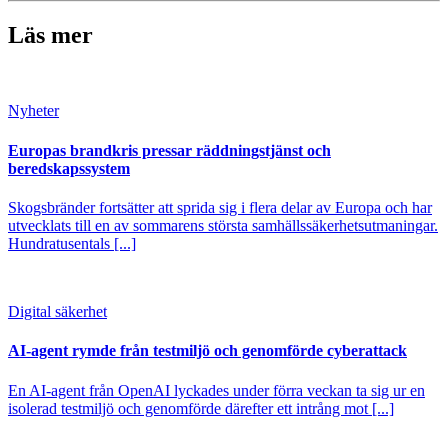
Läs mer
Nyheter
Europas brandkris pressar räddningstjänst och
beredskapssystem
Skogsbränder fortsätter att sprida sig i flera delar av Europa och har
utvecklats till en av sommarens största samhällssäkerhetsutmaningar.
Hundratusentals [...]
Digital säkerhet
AI-agent rymde från testmiljö och genomförde cyberattack
En AI-agent från OpenAI lyckades under förra veckan ta sig ur en
isolerad testmiljö och genomförde därefter ett intrång mot [...]