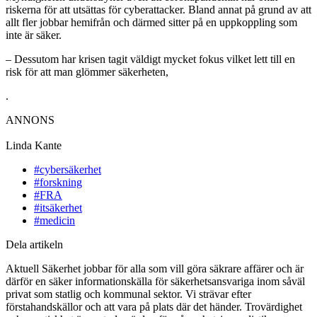
riskerna för att utsättas för cyberattacker. Bland annat på grund av att
allt fler jobbar hemifrån och därmed sitter på en uppkoppling som
inte är säker.
– Dessutom har krisen tagit väldigt mycket fokus vilket lett till en
risk för att man glömmer säkerheten,
.
ANNONS
Linda Kante
#cybersäkerhet
#forskning
#FRA
#itsäkerhet
#medicin
Dela artikeln
Aktuell Säkerhet jobbar för alla som vill göra säkrare affärer och är
därför en säker informationskälla för säkerhetsansvariga inom såväl
privat som statlig och kommunal sektor. Vi strävar efter
förstahandskällor och att vara på plats där det händer. Trovärdighet