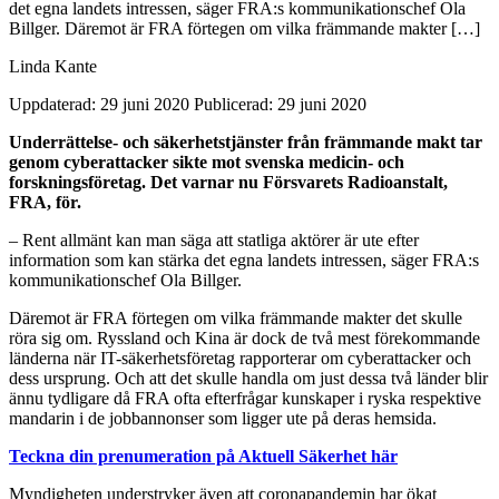
det egna landets intressen, säger FRA:s kommunikationschef Ola
Billger. Däremot är FRA förtegen om vilka främmande makter […]
Linda Kante
Uppdaterad: 29 juni 2020
Publicerad: 29 juni 2020
Underrättelse- och säkerhetstjänster från främmande makt tar
genom cyberattacker sikte mot svenska medicin- och
forskningsföretag. Det varnar nu Försvarets Radioanstalt,
FRA, för.
– Rent allmänt kan man säga att statliga aktörer är ute efter
information som kan stärka det egna landets intressen, säger FRA:s
kommunikationschef Ola Billger.
Däremot är FRA förtegen om vilka främmande makter det skulle
röra sig om. Ryssland och Kina är dock de två mest förekommande
länderna när IT-säkerhetsföretag rapporterar om cyberattacker och
dess ursprung. Och att det skulle handla om just dessa två länder blir
ännu tydligare då FRA ofta efterfrågar kunskaper i ryska respektive
mandarin i de jobbannonser som ligger ute på deras hemsida.
Teckna din prenumeration på Aktuell Säkerhet här
Myndigheten understryker även att coronapandemin har ökat