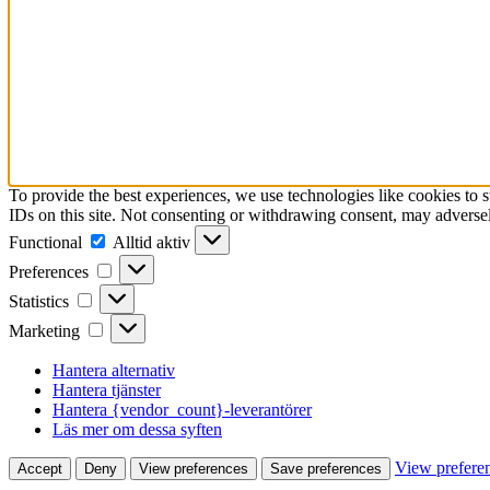
To provide the best experiences, we use technologies like cookies to 
IDs on this site. Not consenting or withdrawing consent, may adversely
Functional
Functional
Alltid aktiv
Preferences
Preferences
Statistics
Statistics
Marketing
Marketing
Hantera alternativ
Hantera tjänster
Hantera {vendor_count}-leverantörer
Läs mer om dessa syften
View prefere
Accept
Deny
View preferences
Save preferences