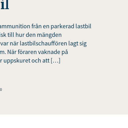
il
n ammunition från en parkerad lastbil
tisk till hur den mängden
var när lastbilschauffören lagt sig
rum. När föraren vaknade på
r uppskuret och att […]
20