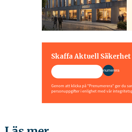
Skaffa Aktuell Säkerhe
Prenumerera
Genom att klicka på "Prenumerera" ger du samt
personuppgifter i enlighet med vår integritets
Läs mer