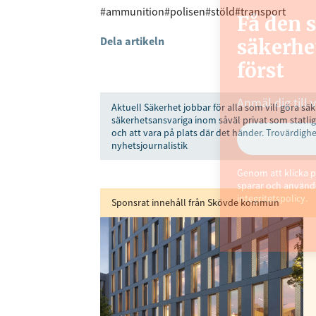
#ammunition
#polisen
#stöld
#transport
Få den 
Dela artikeln
säkerhe
först
Anmäl dig till 
Aktuell Säkerhet jobbar för alla som vill göra säk
säkerhetsansvariga inom såväl privat som statlig
och att vara på plats där det händer. Trovärdighe
nyhetsjournalistik
Genom att klicka p
sparar och använde
integritetspolicy.
Sponsrat innehåll från Skövde kommun