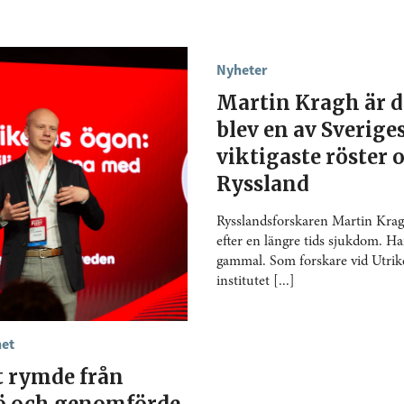
Nyheter
Martin Kragh är 
blev en av Sverige
viktigaste röster
Ryssland
Rysslandsforskaren Martin Kragh
efter en längre tids sjukdom. Ha
gammal. Som forskare vid Utrike
institutet [...]
het
t rymde från