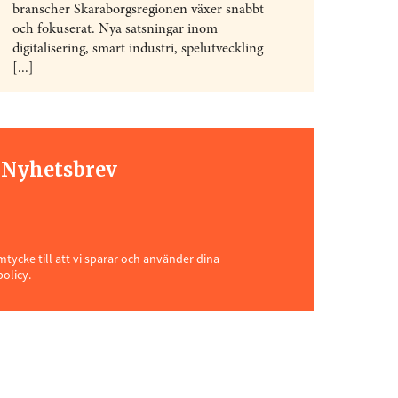
branscher Skaraborgsregionen växer snabbt
och fokuserat. Nya satsningar inom
digitalisering, smart industri, spelutveckling
[...]
t Nyhetsbrev
ycke till att vi sparar och använder dina
policy.