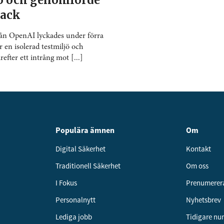
jö och genomförde
tack
rån OpenAI lyckades under förra
r en isolerad testmiljö och
fter ett intrång mot [...]
Populära ämnen
Om
Digital Säkerhet
Kontakt
Traditionell Säkerhet
Om oss
I Fokus
Prenumerer
Personalnytt
Nyhetsbrev
Lediga jobb
Tidigare n