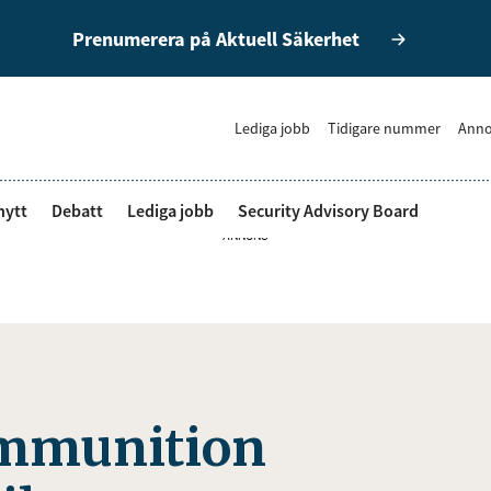
Prenumerera på Aktuell Säkerhet
Lediga jobb
Tidigare nummer
Anno
nytt
Debatt
Lediga jobb
Security Advisory Board
ANNONS
 ammunition