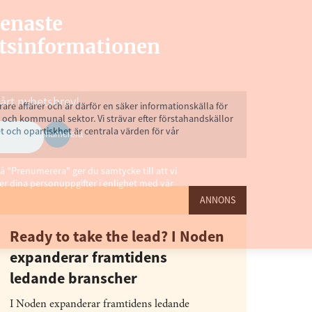
senaste
tsinformationen
vårt nyhetsbrev!
rare affärer och är därför en säker informationskälla för
 och kommunal sektor. Vi strävar efter förstahandskällor
t och opartiskhet är centrala värden för vår
Prenumerera
å "Prenumerera" ger du samtycke till att vi
r dina personuppgifter i enlighet med vår
ANNONS
Ready to take the lead? I Noden
expanderar framtidens
ledande branscher
I Noden expanderar framtidens ledande