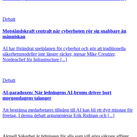
Debatt
Motståndskraft centralt när cyberhoten rör sig snabbare än
människan
AI har förändrat spelplanen för cyberhot och gör att traditionella
säkerhetsmodeller inte längre räcker, menar Mike Creutzer,
Nordenchef för Infrastructure [...]
Debatt
AI-paradoxen: När ledningens AI-broms driver bort
morgondagens talanger
Att begränsa medarbetares tillgång till AI kan bli ett dyrt misstag för
företag. I denna debatt argumenterar Erik Ridman och [...]
Aktuell Säkerhet är tidningen för alla som vill göra säkrare affärer