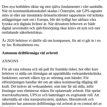
Den nya hotbilden riktar sig mot själva fundamentet i vårt samhälle.
När en kommunikationskabel skadas i Östersjön, när GPS-signaler
störs ut eller när misstänkta drönarincidenter rapporteras vid kritiska
anläggningar runt om i Europa, blir det tydligt hur sårbara våra
fysiska och digitala livlinor är. När dessutom behoven av både
digital suveränitet och självförsörjning ökar krävs ett nytt och mer
omfattande säkerhetsfokus.
År 2026 behöver vi därför slå om kompassen, för att vi går in i en
ny fas: Robusthetens era.
Autonom driftförmåga vid avbrott
ANNONS
För att vara robusta och stå pall för framtida risker, hot eller krav
behöver vi ställa om förmågan att upprätthålla verksamhetskritiska
funktioner, oavsett vilken typ av störning som händer. För
elförsörjningen handlar det om att säkra kontinuerlig tillgång till
kraft. Det kräver att verksamheter, som inte får stå stilla, inför
lösningar som eliminerar risken för oplanerade avbrott. Här spelar
reservkraftsystem, UPS:er och batterilager en avgörande roll. Att
säkerställa att våra transportsystem, sjukhus, fibernätverk och
industrier har autonom driftförmåga vid avbrott är en central del av