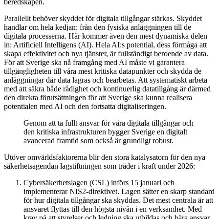
beredskapen.
Parallellt behöver skyddet för digitala tillgångar stärkas. Skyddet
handlar om hela kedjan: från den fysiska anläggningen till de
digitala processerna. Här kommer även den mest dynamiska delen
in: Artificiell Intelligens (AI). Hela AI:s potential, dess förmåga att
skapa effektivitet och nya tjänster, är fullständigt beroende av data.
För att Sverige ska nå framgång med AI måste vi garantera
tillgängligheten till våra mest kritiska datapunkter och skydda de
anläggningar där data lagras och bearbetas. Att systematiskt arbeta
med att säkra både rådighet och kontinuerlig datatillgång är därmed
den direkta förutsättningen för att Sverige ska kunna realisera
potentialen med AI och den fortsatta digitaliseringen.
Genom att ta fullt ansvar för våra digitala tillgångar och
den kritiska infrastrukturen bygger Sverige en digitalt
avancerad framtid som också är grundligt robust.
Utöver omvärldsfaktorerna blir den stora katalysatorn för den nya
säkerhetsagendan lagstiftningen som träder i kraft under 2026:
Cybersäkerhetslagen (CSL) införs 15 januari och
implementerar NIS2-direktivet. Lagen sätter en skarp standard
för hur digitala tillgångar ska skyddas. Det mest centrala är att
ansvaret flyttas till den högsta nivån i en verksamhet. Med
krav på att styrelser och ledning ska utbildas och bära ansvar,