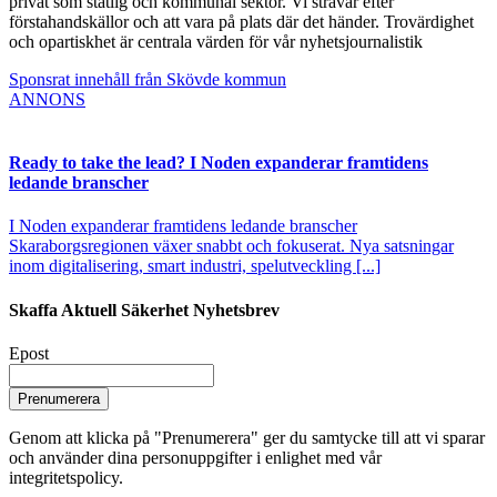
privat som statlig och kommunal sektor. Vi strävar efter
förstahandskällor och att vara på plats där det händer. Trovärdighet
och opartiskhet är centrala värden för vår nyhetsjournalistik
Sponsrat innehåll från Skövde kommun
ANNONS
Ready to take the lead? I Noden expanderar framtidens
ledande branscher
I Noden expanderar framtidens ledande branscher
Skaraborgsregionen växer snabbt och fokuserat. Nya satsningar
inom digitalisering, smart industri, spelutveckling [...]
Skaffa Aktuell Säkerhet Nyhetsbrev
Epost
Prenumerera
Genom att klicka på "Prenumerera" ger du samtycke till att vi sparar
och använder dina personuppgifter i enlighet med vår
integritetspolicy.