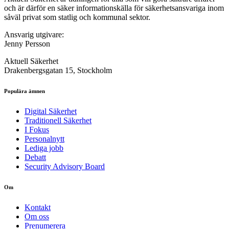
och är därför en säker informationskälla för säkerhets­ansvariga inom
såväl privat som statlig och kommunal sektor.
Ansvarig utgivare:
Jenny Persson
Aktuell Säkerhet
Drakenbergsgatan 15, Stockholm
Populära ämnen
Digital Säkerhet
Traditionell Säkerhet
I Fokus
Personalnytt
Lediga jobb
Debatt
Security Advisory Board
Om
Kontakt
Om oss
Prenumerera