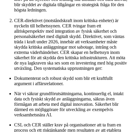
blir skyddet av digitala tillgångar en strategisk fråga för den
högsta ledningen.
CER-direktivet (motståndskraft inom kritiska enheter) är
nyckeln till helhetssynen. CER tvingar fram ett
allriskperspektiv med integration av fysisk säkerhet och
personalsäkerhet med digitalt skydd. Direktivet, som väntas
träda i kraft under 2026, innebär att verksamheter måste
skydda kritiska anläggningar mot sabotage, intrång och
extrema väderhändelser. CER skapar en helhetssyn inom
säkerhet för att skydda den kritiska infrastrukturen. Att möta
de nya lagkraven ska ses som en investering med hög positiv
utväxling. Den systematiska upprustningen ger:
Dokumenterat och robust skydd som blir ett kraftfullt
argument i affärsrelationer.
När vi säkrar grundförutsättningarna, kontinuerlig el, intakt
data och fysiskt skydd av anläggningarna, säkras även
förmågan att arbeta med digital innovation. Säkerhet blir
därmed en möjliggörare för utveckling av exempelvis
verksamhetsnära AI.
CSL och CER ställer krav på organisationer att ta fram en
process och ett risktänkande men resultaten av att etablera