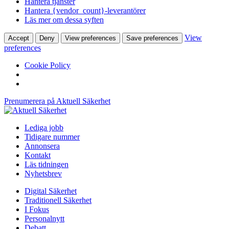
Hantera tjänster
Hantera {vendor_count}-leverantörer
Läs mer om dessa syften
View
Accept
Deny
View preferences
Save preferences
preferences
Cookie Policy
Prenumerera på Aktuell Säkerhet
Lediga jobb
Tidigare nummer
Annonsera
Kontakt
Läs tidningen
Nyhetsbrev
Digital Säkerhet
Traditionell Säkerhet
I Fokus
Personalnytt
Debatt