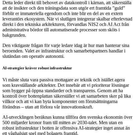
Detta leder direkt till behovet av datakontroll i kärnan, att säkerställa
att de insikter och den träningsdata som utgör ert framtida ”guld”
förblir er immateriella egendom och inte blir en del av en extern
leverantörs ekosystem. När vi slutligen integrerar skalbar efterlevnad
direkt i den tekniska arkitekturen, förvandlas NIS2 och AI Act från
administrativa bördor till automatiserade processer som sköts i
bakgrunden.
Den viktigaste frågan för varje ledare idag är hur man hanterar sina
beroenden. Valet av infrastruktur och samarbetspartners handlar i
slutändan om operativ autonomi.
AI-strategier kräver robust infrastruktur
Vi måste sluta vara passiva mottagare av teknik och istället agera
som kravställande arkitekter. Det innebär att vi prioriterar lösningar
som bygger på öppna standarder och transparens. Genom att ha
kontroll över bottenplattan säkerställer vi att samarbeten sker på lika
villkor och att vi kan byta komponenter om förutsättningarna
förändras – utan att förlora vår innovationskraft.
AI-utvecklingen beräknas kunna tillföra den svenska ekonomin över
500 miljarder kronor fram till mitten av 2030-talet. Men utan en
robust infrastruktur i botten är offensiva AI-strategier inget annat än
ett våghalsigt spel med bolagets framtid.