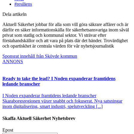
#resiliens
Dela artikeln
Aktuell Säkerhet jobbar för alla som vill göra säkrare affärer och är
därför en säker informationskälla för säkerhetsansvariga inom såväl
privat som statlig och kommunal sektor. Vi strävar efter
förstahandskällor och att vara på plats där det händer. Trovärdighet
och opartiskhet är centrala värden för vår nyhetsjournalistik
Sponsrat innehåll från Skövde kommun
ANNONS
Ready to take the lead? I Noden expanderar framtidens
ledande branscher
I Noden expanderar framtidens ledande branscher
Skaraborgsregionen växer snabbt och fokuserat. Nya satsningar
inom digitalisering, smart industri, spelutveckling [...]
Skaffa Aktuell Säkerhet Nyhetsbrev
Epost