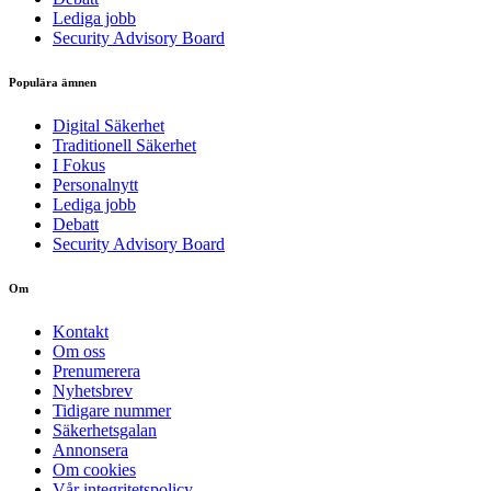
Lediga jobb
Security Advisory Board
Populära ämnen
Digital Säkerhet
Traditionell Säkerhet
I Fokus
Personalnytt
Lediga jobb
Debatt
Security Advisory Board
Om
Kontakt
Om oss
Prenumerera
Nyhetsbrev
Tidigare nummer
Säkerhetsgalan
Annonsera
Om cookies
Vår integritetspolicy