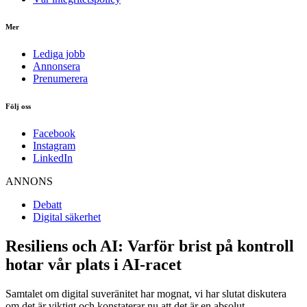
Mer
Lediga jobb
Annonsera
Prenumerera
Följ oss
Facebook
Instagram
LinkedIn
ANNONS
Debatt
Digital säkerhet
Resiliens och AI: Varför brist på kontroll
hotar vår plats i AI-racet
Samtalet om digital suveränitet har mognat, vi har slutat diskutera
om det är viktigt och konstaterar nu att det är en absolut