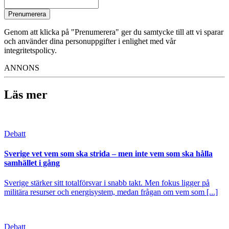
Prenumerera
Genom att klicka på "Prenumerera" ger du samtycke till att vi sparar
och använder dina personuppgifter i enlighet med vår
integritetspolicy.
ANNONS
Läs mer
Debatt
Sverige vet vem som ska strida – men inte vem som ska hålla
samhället i gång
Sverige stärker sitt totalförsvar i snabb takt. Men fokus ligger på
militära resurser och energisystem, medan frågan om vem som [...]
Debatt