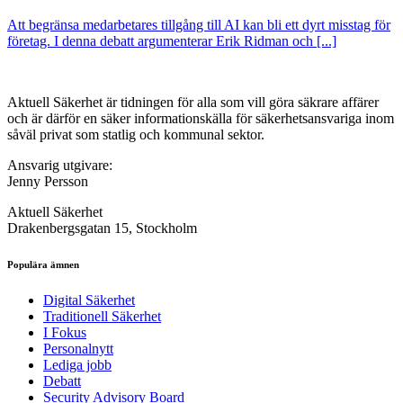
Att begränsa medarbetares tillgång till AI kan bli ett dyrt misstag för
företag. I denna debatt argumenterar Erik Ridman och [...]
Aktuell Säkerhet är tidningen för alla som vill göra säkrare affärer
och är därför en säker informationskälla för säkerhets­ansvariga inom
såväl privat som statlig och kommunal sektor.
Ansvarig utgivare:
Jenny Persson
Aktuell Säkerhet
Drakenbergsgatan 15, Stockholm
Populära ämnen
Digital Säkerhet
Traditionell Säkerhet
I Fokus
Personalnytt
Lediga jobb
Debatt
Security Advisory Board