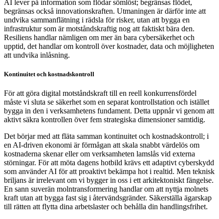
AI lever på information som flödar sömlöst; begränsas flödet,
begränsas också innovationskraften. Utmaningen är därför inte att
undvika sammanflätning i rädsla för risker, utan att bygga en
infrastruktur som är motståndskraftig nog att faktiskt bära den.
Resiliens handlar nämligen om mer än bara cybersäkerhet och
upptid, det handlar om kontroll över kostnader, data och möjligheten
att undvika inlåsning.
Kontinuitet och kostnadskontroll
För att göra digital motståndskraft till en reell konkurrensfördel
måste vi sluta se säkerhet som en separat kontrollstation och istället
bygga in den i verksamhetens fundament. Detta uppnår vi genom att
aktivt säkra kontrollen över fem strategiska dimensioner samtidig.
Det börjar med att fläta samman kontinuitet och kostnadskontroll; i
en AI-driven ekonomi är förmågan att skala snabbt värdelös om
kostnaderna skenar eller om verksamheten lamslås vid externa
störningar. För att möta dagens hotbild krävs ett adaptivt cyberskydd
som använder AI för att proaktivt bekämpa hot i realtid. Men teknisk
briljans är irrelevant om vi bygger in oss i ett arkitektoniskt fängelse.
En sann suverän molntransformering handlar om att nyttja molnets
kraft utan att bygga fast sig i återvändsgränder. Säkerställa ägarskap
till rätten att flytta dina arbetslaster och behålla din handlingsfrihet.