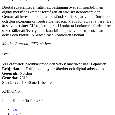
Digital suveränitet är rätten att bestämma över sin framtid, men
digital motståndskraft är förmågan att faktiskt genomföra den.
Genom att investera i denna motståndskraft skapar vi det förtroende
och den ekonomiska förutsägbarhet som krävs för att våga gasa. Det
är så vi omsätter EU-regleringar till konkreta konkurrensfördelar och
säkerställer att Sverige inte bara blir en passiv konsument, utan
deltar och bidrar i AI-racet, med kontrollen i behåll.
Mattias Persson, CTO på Iver
Iver
Verksamhet:
Molnbaserade och verksamhetskritiska IT-tjänster
Erbjudande:
Drift, moln, cybersäkerhet och digital arbetsplats
Geografi:
Norden
Grundat:
2019
Storlek:
ca 1 300 medarbetare
ANNONS
Linda Kante
Chefredaktör
#ai
#iver