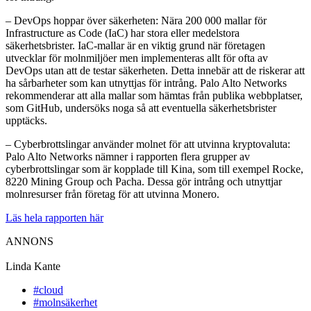
– DevOps hoppar över säkerheten: Nära 200 000 mallar för
Infrastructure as Code (IaC) har stora eller medelstora
säkerhetsbrister. IaC-mallar är en viktig grund när företagen
utvecklar för molnmiljöer men implementeras allt för ofta av
DevOps utan att de testar säkerheten. Detta innebär att de riskerar att
ha sårbarheter som kan utnyttjas för intrång. Palo Alto Networks
rekommenderar att alla mallar som hämtas från publika webbplatser,
som GitHub, undersöks noga så att eventuella säkerhetsbrister
upptäcks.
– Cyberbrottslingar använder molnet för att utvinna kryptovaluta:
Palo Alto Networks nämner i rapporten flera grupper av
cyberbrottslingar som är kopplade till Kina, som till exempel Rocke,
8220 Mining Group och Pacha. Dessa gör intrång och utnyttjar
molnresurser från företag för att utvinna Monero.
Läs hela rapporten här
ANNONS
Linda Kante
#cloud
#molnsäkerhet