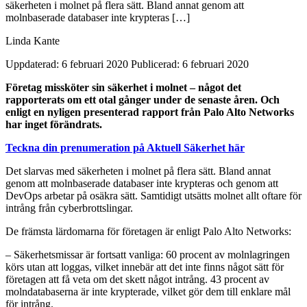
säkerheten i molnet på flera sätt. Bland annat genom att
molnbaserade databaser inte krypteras […]
Linda Kante
Uppdaterad: 6 februari 2020
Publicerad: 6 februari 2020
Företag missköter sin säkerhet i molnet – något det
rapporterats om ett otal gånger under de senaste åren. Och
enligt en nyligen presenterad rapport från Palo Alto Networks
har inget förändrats.
Teckna din prenumeration på Aktuell Säkerhet här
Det slarvas med säkerheten i molnet på flera sätt. Bland annat
genom att molnbaserade databaser inte krypteras och genom att
DevOps arbetar på osäkra sätt. Samtidigt utsätts molnet allt oftare för
intrång från cyberbrottslingar.
De främsta lärdomarna för företagen är enligt Palo Alto Networks:
– Säkerhetsmissar är fortsatt vanliga: 60 procent av molnlagringen
körs utan att loggas, vilket innebär att det inte finns något sätt för
företagen att få veta om det skett något intrång. 43 procent av
molndatabaserna är inte krypterade, vilket gör dem till enklare mål
för intrång.