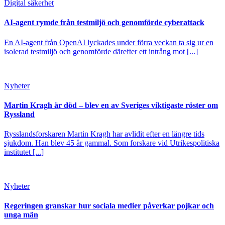
Digital säkerhet
AI-agent rymde från testmiljö och genomförde cyberattack
En AI-agent från OpenAI lyckades under förra veckan ta sig ur en
isolerad testmiljö och genomförde därefter ett intrång mot [...]
Nyheter
Martin Kragh är död – blev en av Sveriges viktigaste röster om
Ryssland
Rysslandsforskaren Martin Kragh har avlidit efter en längre tids
sjukdom. Han blev 45 år gammal. Som forskare vid Utrikespolitiska
institutet [...]
Nyheter
Regeringen granskar hur sociala medier påverkar pojkar och
unga män