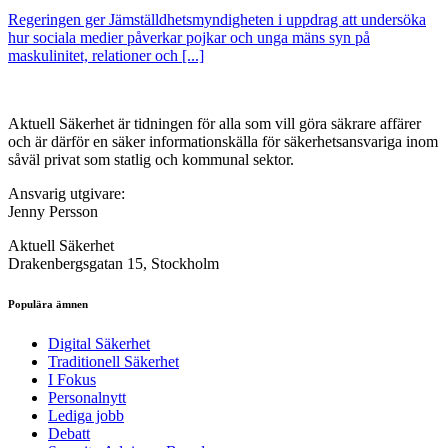
Regeringen ger Jämställdhetsmyndigheten i uppdrag att undersöka
hur sociala medier påverkar pojkar och unga mäns syn på
maskulinitet, relationer och [...]
Aktuell Säkerhet är tidningen för alla som vill göra säkrare affärer
och är därför en säker informationskälla för säkerhets­ansvariga inom
såväl privat som statlig och kommunal sektor.
Ansvarig utgivare:
Jenny Persson
Aktuell Säkerhet
Drakenbergsgatan 15, Stockholm
Populära ämnen
Digital Säkerhet
Traditionell Säkerhet
I Fokus
Personalnytt
Lediga jobb
Debatt