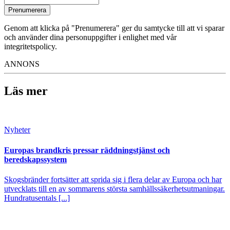
Prenumerera
Genom att klicka på "Prenumerera" ger du samtycke till att vi sparar
och använder dina personuppgifter i enlighet med vår
integritetspolicy.
ANNONS
Läs mer
Nyheter
Europas brandkris pressar räddningstjänst och
beredskapssystem
Skogsbränder fortsätter att sprida sig i flera delar av Europa och har
utvecklats till en av sommarens största samhällssäkerhetsutmaningar.
Hundratusentals [...]