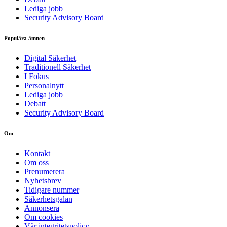
Lediga jobb
Security Advisory Board
Populära ämnen
Digital Säkerhet
Traditionell Säkerhet
I Fokus
Personalnytt
Lediga jobb
Debatt
Security Advisory Board
Om
Kontakt
Om oss
Prenumerera
Nyhetsbrev
Tidigare nummer
Säkerhetsgalan
Annonsera
Om cookies
Vår integritetspolicy