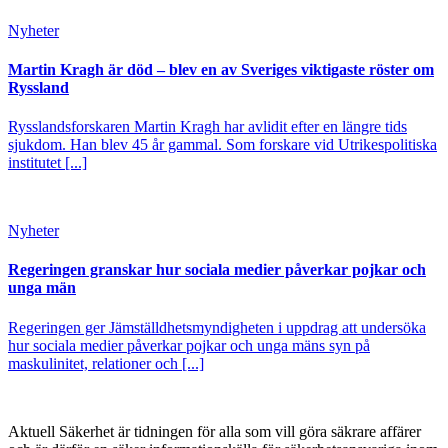
Nyheter
Martin Kragh är död – blev en av Sveriges viktigaste röster om
Ryssland
Rysslandsforskaren Martin Kragh har avlidit efter en längre tids
sjukdom. Han blev 45 år gammal. Som forskare vid Utrikespolitiska
institutet [...]
Nyheter
Regeringen granskar hur sociala medier påverkar pojkar och
unga män
Regeringen ger Jämställdhetsmyndigheten i uppdrag att undersöka
hur sociala medier påverkar pojkar och unga mäns syn på
maskulinitet, relationer och [...]
Aktuell Säkerhet är tidningen för alla som vill göra säkrare affärer