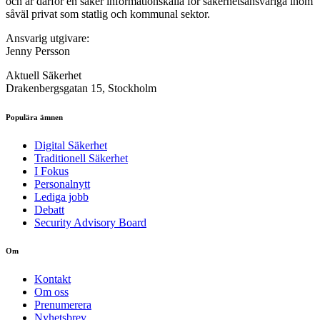
och är därför en säker informationskälla för säkerhets­ansvariga inom
såväl privat som statlig och kommunal sektor.
Ansvarig utgivare:
Jenny Persson
Aktuell Säkerhet
Drakenbergsgatan 15, Stockholm
Populära ämnen
Digital Säkerhet
Traditionell Säkerhet
I Fokus
Personalnytt
Lediga jobb
Debatt
Security Advisory Board
Om
Kontakt
Om oss
Prenumerera
Nyhetsbrev