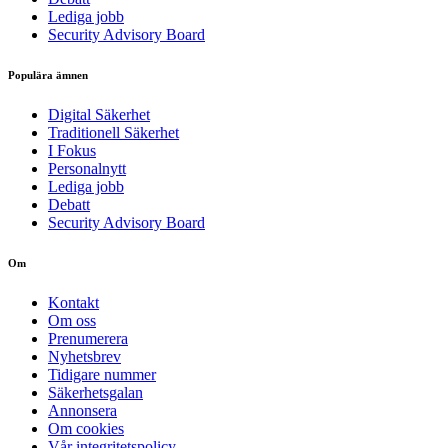
Lediga jobb
Security Advisory Board
Populära ämnen
Digital Säkerhet
Traditionell Säkerhet
I Fokus
Personalnytt
Lediga jobb
Debatt
Security Advisory Board
Om
Kontakt
Om oss
Prenumerera
Nyhetsbrev
Tidigare nummer
Säkerhetsgalan
Annonsera
Om cookies
Vår integritetspolicy