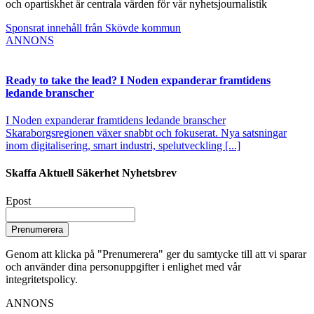
och opartiskhet är centrala värden för vår nyhetsjournalistik
Sponsrat innehåll från Skövde kommun
ANNONS
Ready to take the lead? I Noden expanderar framtidens
ledande branscher
I Noden expanderar framtidens ledande branscher
Skaraborgsregionen växer snabbt och fokuserat. Nya satsningar
inom digitalisering, smart industri, spelutveckling [...]
Skaffa Aktuell Säkerhet Nyhetsbrev
Epost
Prenumerera
Genom att klicka på "Prenumerera" ger du samtycke till att vi sparar
och använder dina personuppgifter i enlighet med vår
integritetspolicy.
ANNONS