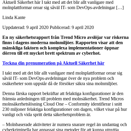
Aktuell Säkerhet här I takt med att det blir allt vanligare med
molnplattformar oroar sig såväl IT- som DevOps-avdelningar […]
Linda Kante
Uppdaterad: 9 april 2020
Publicerad: 9 april 2020
En ny säkerhetsrapport från Trend Micro avslöjar var riskerna
finns i dagens moderna molnmiljöer. Rapporten visar att den
mänskliga faktorn och komplexa implementationer öppnar
dörren till ett mycket brett spektrum av cyberhot.
Teckna din prenumeration på Aktuell Säkerhet här
I takt med att det blir allt vanligare med molnplattformar oroar sig
såväl IT- som DevOps-avdelningar över de nya problem och
osäkerheter som uppstår då de försöker säkra sina molnmiljöer.
Denna färska rapport bekräftar att felaktiga konfigurationer är den
främsta anledningen till problem med molnsäkerhet. Trend Micros
molnsäkerhetslösning Cloud One – Conformity identifierar i snitt
230 miljoner felaktiga konfigurationer om dagen, vilket visar på hur
vanligt och vida spritt detta säkerhetsproblem är.
– Molnbaserade aktiviteter är numera snarare regel än undantag och
cyberkriminella har anpassat sina metoder för att kunna utnyttja