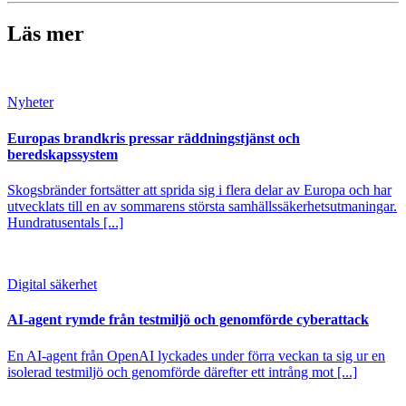
Läs mer
Nyheter
Europas brandkris pressar räddningstjänst och
beredskapssystem
Skogsbränder fortsätter att sprida sig i flera delar av Europa och har
utvecklats till en av sommarens största samhällssäkerhetsutmaningar.
Hundratusentals [...]
Digital säkerhet
AI-agent rymde från testmiljö och genomförde cyberattack
En AI-agent från OpenAI lyckades under förra veckan ta sig ur en
isolerad testmiljö och genomförde därefter ett intrång mot [...]