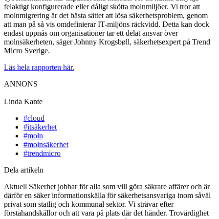
felaktigt konfigurerade eller dåligt skötta molnmiljöer. Vi tror att
molnmigrering är det bästa sättet att lösa säkerhetsproblem, genom
att man på så vis omdefinierar IT-miljöns räckvidd. Detta kan dock
endast uppnås om organisationer tar ett delat ansvar över
molnsäkerheten, säger Johnny Krogsbøll, säkerhetsexpert på Trend
Micro Sverige.
Läs hela rapporten här.
ANNONS
Linda Kante
#cloud
#itsäkerhet
#moln
#molnsäkerhet
#trendmicro
Dela artikeln
Aktuell Säkerhet jobbar för alla som vill göra säkrare affärer och är
därför en säker informationskälla för säkerhetsansvariga inom såväl
privat som statlig och kommunal sektor. Vi strävar efter
förstahandskällor och att vara på plats där det händer. Trovärdighet