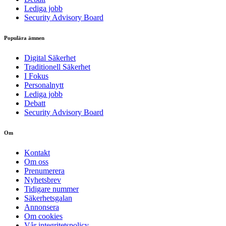
Lediga jobb
Security Advisory Board
Populära ämnen
Digital Säkerhet
Traditionell Säkerhet
I Fokus
Personalnytt
Lediga jobb
Debatt
Security Advisory Board
Om
Kontakt
Om oss
Prenumerera
Nyhetsbrev
Tidigare nummer
Säkerhetsgalan
Annonsera
Om cookies
Vår integritetspolicy