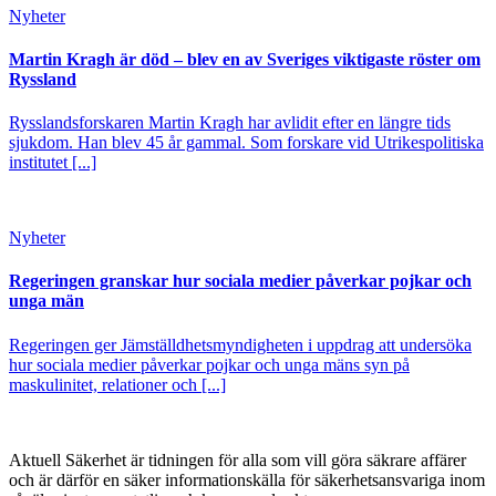
Nyheter
Martin Kragh är död – blev en av Sveriges viktigaste röster om
Ryssland
Rysslandsforskaren Martin Kragh har avlidit efter en längre tids
sjukdom. Han blev 45 år gammal. Som forskare vid Utrikespolitiska
institutet [...]
Nyheter
Regeringen granskar hur sociala medier påverkar pojkar och
unga män
Regeringen ger Jämställdhetsmyndigheten i uppdrag att undersöka
hur sociala medier påverkar pojkar och unga mäns syn på
maskulinitet, relationer och [...]
Aktuell Säkerhet är tidningen för alla som vill göra säkrare affärer
och är därför en säker informationskälla för säkerhets­ansvariga inom