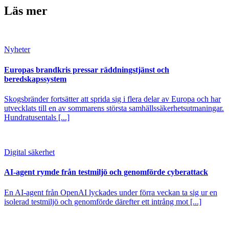
Läs mer
Nyheter
Europas brandkris pressar räddningstjänst och
beredskapssystem
Skogsbränder fortsätter att sprida sig i flera delar av Europa och har
utvecklats till en av sommarens största samhällssäkerhetsutmaningar.
Hundratusentals [...]
Digital säkerhet
AI-agent rymde från testmiljö och genomförde cyberattack
En AI-agent från OpenAI lyckades under förra veckan ta sig ur en
isolerad testmiljö och genomförde därefter ett intrång mot [...]