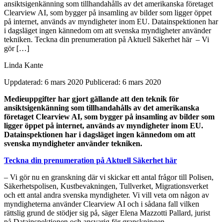
ansiktsigenkänning som tillhandahålls av det amerikanska företaget
Clearview AI, som bygger på insamling av bilder som ligger öppet
på internet, används av myndigheter inom EU. Datainspektionen har
i dagsläget ingen kännedom om att svenska myndigheter använder
tekniken. Teckna din prenumeration på Aktuell Säkerhet här – Vi
gör […]
Linda Kante
Uppdaterad: 6 mars 2020
Publicerad: 6 mars 2020
Medieuppgifter har gjort gällande att den teknik för
ansiktsigenkänning som tillhandahålls av det amerikanska
företaget Clearview AI, som bygger på insamling av bilder som
ligger öppet på internet, används av myndigheter inom EU.
Datainspektionen har i dagsläget ingen kännedom om att
svenska myndigheter använder tekniken.
Teckna din prenumeration på Aktuell Säkerhet här
– Vi gör nu en granskning där vi skickar ett antal frågor till Polisen,
Säkerhetspolisen, Kustbevakningen, Tullverket, Migrationsverket
och ett antal andra svenska myndigheter. Vi vill veta om någon av
myndigheterna använder Clearview AI och i sådana fall vilken
rättslig grund de stödjer sig på, säger Elena Mazzotti Pallard, jurist
på Datainspektionen och ansvarig för granskningen.