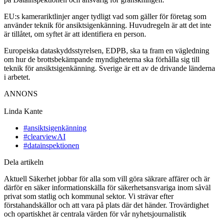
EU:s kamerariktlinjer anger tydligt vad som gäller för företag som
använder teknik för ansiktsigenkänning. Huvudregeln är att det inte
är tillåtet, om syftet är att identifiera en person.
Europeiska dataskyddsstyrelsen, EDPB, ska ta fram en vägledning
om hur de brottsbekämpande myndigheterna ska förhålla sig till
teknik för ansiktsigenkänning. Sverige är ett av de drivande länderna
i arbetet.
ANNONS
Linda Kante
#ansiktsigenkänning
#clearviewAI
#datainspektionen
Dela artikeln
Aktuell Säkerhet jobbar för alla som vill göra säkrare affärer och är
därför en säker informationskälla för säkerhetsansvariga inom såväl
privat som statlig och kommunal sektor. Vi strävar efter
förstahandskällor och att vara på plats där det händer. Trovärdighet
och opartiskhet är centrala värden för vår nyhetsjournalistik