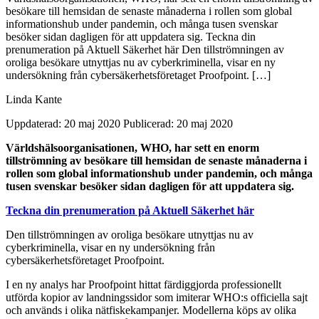
besökare till hemsidan de senaste månaderna i rollen som global
informationshub under pandemin, och många tusen svenskar
besöker sidan dagligen för att uppdatera sig. Teckna din
prenumeration på Aktuell Säkerhet här Den tillströmningen av
oroliga besökare utnyttjas nu av cyberkriminella, visar en ny
undersökning från cybersäkerhetsföretaget Proofpoint. […]
Linda Kante
Uppdaterad: 20 maj 2020
Publicerad: 20 maj 2020
Världshälsoorganisationen, WHO, har sett en enorm
tillströmning av besökare till hemsidan de senaste månaderna i
rollen som global informationshub under pandemin, och många
tusen svenskar besöker sidan dagligen för att uppdatera sig.
Teckna din prenumeration på Aktuell Säkerhet här
Den tillströmningen av oroliga besökare utnyttjas nu av
cyberkriminella, visar en ny undersökning från
cybersäkerhetsföretaget Proofpoint.
I en ny analys har Proofpoint hittat färdiggjorda professionellt
utförda kopior av landningssidor som imiterar WHO:s officiella sajt
och används i olika nätfiskekampanjer. Modellerna köps av olika