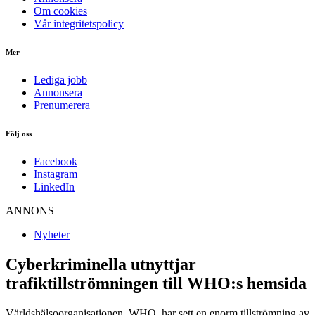
Om cookies
Vår integritetspolicy
Mer
Lediga jobb
Annonsera
Prenumerera
Följ oss
Facebook
Instagram
LinkedIn
ANNONS
Nyheter
Cyberkriminella utnyttjar
trafiktillströmningen till WHO:s hemsida
Världshälsoorganisationen, WHO, har sett en enorm tillströmning av