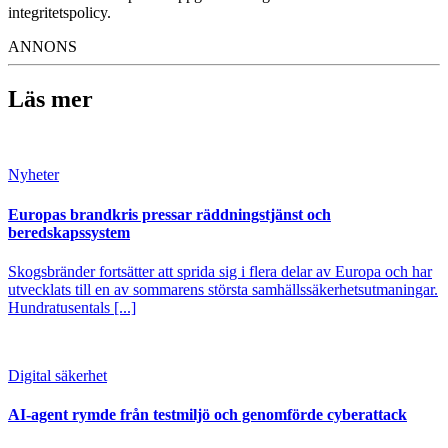
integritetspolicy.
ANNONS
Läs mer
Nyheter
Europas brandkris pressar räddningstjänst och
beredskapssystem
Skogsbränder fortsätter att sprida sig i flera delar av Europa och har
utvecklats till en av sommarens största samhällssäkerhetsutmaningar.
Hundratusentals [...]
Digital säkerhet
AI-agent rymde från testmiljö och genomförde cyberattack