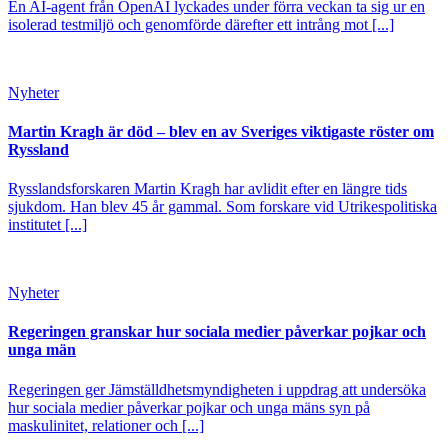
En AI-agent från OpenAI lyckades under förra veckan ta sig ur en
isolerad testmiljö och genomförde därefter ett intrång mot [...]
Nyheter
Martin Kragh är död – blev en av Sveriges viktigaste röster om
Ryssland
Rysslandsforskaren Martin Kragh har avlidit efter en längre tids
sjukdom. Han blev 45 år gammal. Som forskare vid Utrikespolitiska
institutet [...]
Nyheter
Regeringen granskar hur sociala medier påverkar pojkar och
unga män
Regeringen ger Jämställdhetsmyndigheten i uppdrag att undersöka
hur sociala medier påverkar pojkar och unga mäns syn på
maskulinitet, relationer och [...]