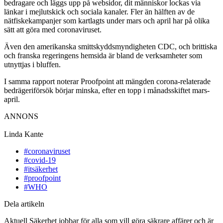
bedragare och läggs upp på websidor, dit människor lockas via
länkar i mejlutskick och sociala kanaler. Fler än hälften av de
nätfiskekampanjer som kartlagts under mars och april har på olika
sätt att göra med coronaviruset.
Även den amerikanska smittskyddsmyndigheten CDC, och brittiska
och franska regeringens hemsida är bland de verksamheter som
utnyttjas i bluffen.
I samma rapport noterar Proofpoint att mängden corona-relaterade
bedrägeriförsök börjar minska, efter en topp i månadsskiftet mars-
april.
ANNONS
Linda Kante
#coronaviruset
#covid-19
#itsäkerhet
#proofpoint
#WHO
Dela artikeln
Aktuell Säkerhet jobbar för alla som vill göra säkrare affärer och är