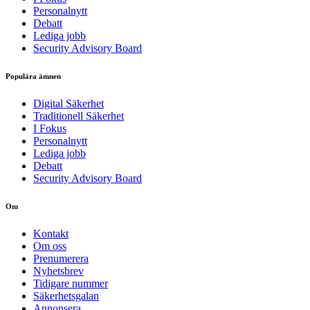
Personalnytt
Debatt
Lediga jobb
Security Advisory Board
Populära ämnen
Digital Säkerhet
Traditionell Säkerhet
I Fokus
Personalnytt
Lediga jobb
Debatt
Security Advisory Board
Om
Kontakt
Om oss
Prenumerera
Nyhetsbrev
Tidigare nummer
Säkerhetsgalan
Annonsera