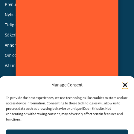
Prenumerera
Nyhetsbrev
Tidigare nummer
Säkerhetsgalan
Annonsera
Om cookies
Vår integritetspolicy
Följ oss
Manage Consent
Facebook
To provide the best experiences, we use technologies like cookies to store and/or
Instagram
access device information. Consenting to these technologies will allow us to
process data such as browsing behavior or unique IDs on this site. Not
LinkedIn
consenting or withdrawing consent, may adversely affect certain features and
functions.