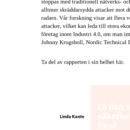
stoppas med traditionell nätverks- oc
alltmer skräddarsydda attacker mot d
radarn. Vår forskning visar att flera v
attacker, vilket kan leda till stora 
företag inom Industri 4.0, om man inte
Johnny Krogsboll, Nordic Technical 
Ta del av rapporten i sin helhet
här.
Få den 
säkerhe
Linda Kante
först