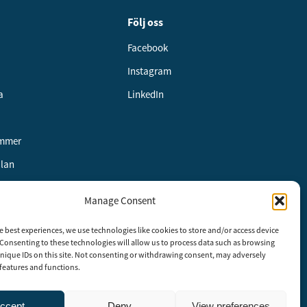
Följ oss
Facebook
Instagram
a
LinkedIn
ummer
alan
Manage Consent
e best experiences, we use technologies like cookies to store and/or access device
etspolicy
Consenting to these technologies will allow us to process data such as browsing
nique IDs on this site. Not consenting or withdrawing consent, may adversely
n features and functions.
ccept
Deny
View preferences