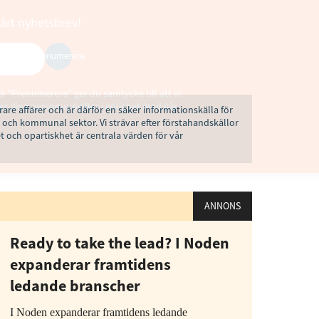
vårt nyhetsbrev!
Prenumerera
å "Prenumerera" ger du samtycke till att vi
r dina personuppgifter i enlighet med vår
rare affärer och är därför en säker informationskälla för
 och kommunal sektor. Vi strävar efter förstahandskällor
t och opartiskhet är centrala värden för vår
ANNONS
Ready to take the lead? I Noden
expanderar framtidens
ledande branscher
I Noden expanderar framtidens ledande