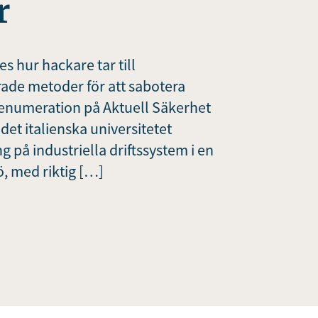
r
es hur hackare tar till
ade metoder för att sabotera
renumeration på Aktuell Säkerhet
et italienska universitetet
g på industriella driftssystem i en
ö, med riktig […]