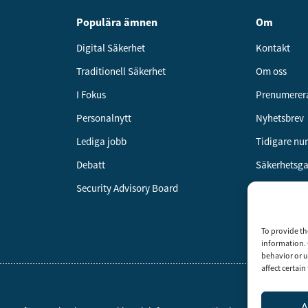
Populära ämnen
Om
Digital Säkerhet
Kontakt
Traditionell Säkerhet
Om oss
I Fokus
Prenumerer
Personalnytt
Nyhetsbrev
Lediga jobb
Tidigare n
Debatt
Säkerhetsg
Security Advisory Board
Annonsera
Om cookies
To provide th
Vår integrit
information. 
behavior or u
affect certai
A