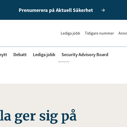
Prenumerera på Aktuell Säkerhet
Lediga jobb
Tidigare nummer
Anno
nytt
Debatt
Lediga jobb
Security Advisory Board
ANNONS
a ger sig på