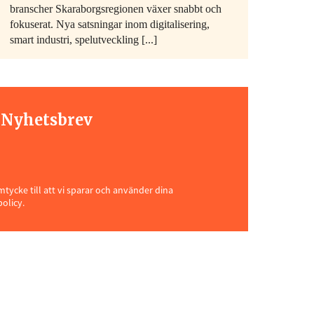
branscher Skaraborgsregionen växer snabbt och
fokuserat. Nya satsningar inom digitalisering,
smart industri, spelutveckling [...]
t Nyhetsbrev
ycke till att vi sparar och använder dina
policy.