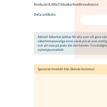
#industri4.0
#IoT
#itsäkerhet
#trendmicro
Anmäl dig till 
Dela artikeln
Genom att klicka p
sparar och använde
Aktuell Säkerhet jobbar för alla som vill göra säk
integritetspolicy.
säkerhetsansvariga inom såväl privat som statlig
och att vara på plats där det händer. Trovärdighe
nyhetsjournalistik
Sponsrat innehåll från Skövde kommun