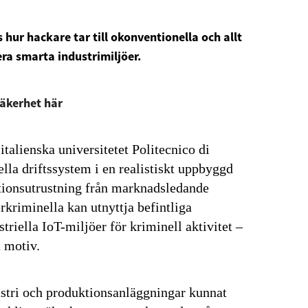
s hur hackare tar till okonventionella och allt
ra smarta industrimiljöer.
Säkerhet här
talienska universitetet Politecnico di
ella driftssystem i en realistiskt uppbyggd
ktionsutrustning från marknadsledande
erkriminella kan utnyttja befintliga
triella IoT-miljöer för kriminell aktivitet –
 motiv.
ustri och produktionsanläggningar kunnat