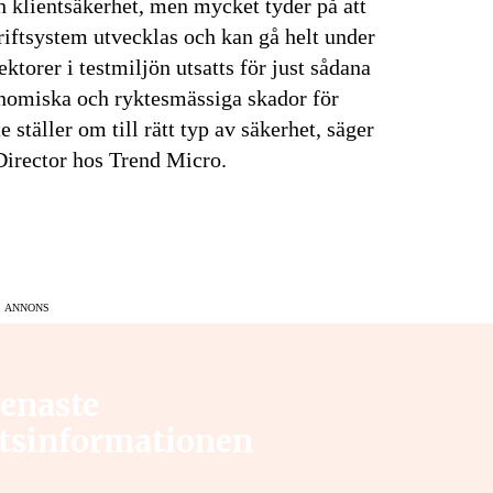
h klientsäkerhet, men mycket tyder på att
riftsystem utvecklas och kan gå helt under
ektorer i testmiljön utsatts för just sådana
ekonomiska och ryktesmässiga skador för
 ställer om till rätt typ av säkerhet, säger
Director hos Trend Micro.
ANNONS
senaste
tsinformationen