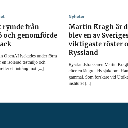
het
Nyheter
t rymde från
Martin Kragh är 
jö och genomförde
blev en av Sverige
tack
viktigaste röster
Ryssland
ån OpenAI lyckades under förra
r en isolerad testmiljö och
Rysslandsforskaren Martin Kragh 
fter ett intrång mot [...]
efter en längre tids sjukdom. Han
gammal. Som forskare vid Utrike
institutet [...]