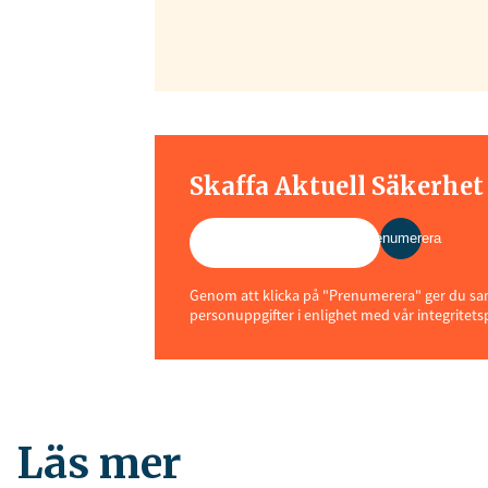
Skaffa Aktuell Säkerhe
Prenumerera
Genom att klicka på "Prenumerera" ger du samt
personuppgifter i enlighet med vår integritets
Läs mer