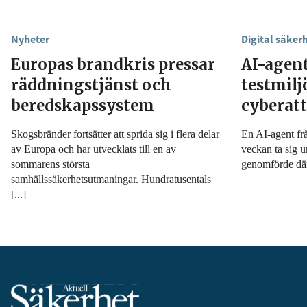
Nyheter
Digital säker
Europas brandkris pressar
AI-agen
räddningstjänst och
testmil
beredskapssystem
cyberat
Skogsbränder fortsätter att sprida sig i flera delar
En AI-agent fr
av Europa och har utvecklats till en av
veckan ta sig u
sommarens största
genomförde däre
samhällssäkerhetsutmaningar. Hundratusentals
[...]