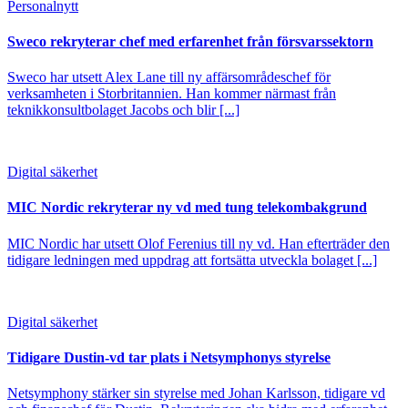
Personalnytt
Sweco rekryterar chef med erfarenhet från försvarssektorn
Sweco har utsett Alex Lane till ny affärsområdeschef för
verksamheten i Storbritannien. Han kommer närmast från
teknikkonsultbolaget Jacobs och blir [...]
Digital säkerhet
MIC Nordic rekryterar ny vd med tung telekombakgrund
MIC Nordic har utsett Olof Ferenius till ny vd. Han efterträder den
tidigare ledningen med uppdrag att fortsätta utveckla bolaget [...]
Digital säkerhet
Tidigare Dustin-vd tar plats i Netsymphonys styrelse
Netsymphony stärker sin styrelse med Johan Karlsson, tidigare vd