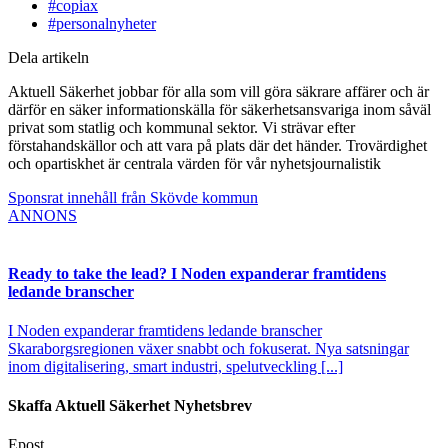
#copiax
#personalnyheter
Dela artikeln
Aktuell Säkerhet jobbar för alla som vill göra säkrare affärer och är
därför en säker informationskälla för säkerhetsansvariga inom såväl
privat som statlig och kommunal sektor. Vi strävar efter
förstahandskällor och att vara på plats där det händer. Trovärdighet
och opartiskhet är centrala värden för vår nyhetsjournalistik
Sponsrat innehåll från Skövde kommun
ANNONS
Ready to take the lead? I Noden expanderar framtidens
ledande branscher
I Noden expanderar framtidens ledande branscher
Skaraborgsregionen växer snabbt och fokuserat. Nya satsningar
inom digitalisering, smart industri, spelutveckling [...]
Skaffa Aktuell Säkerhet Nyhetsbrev
Epost