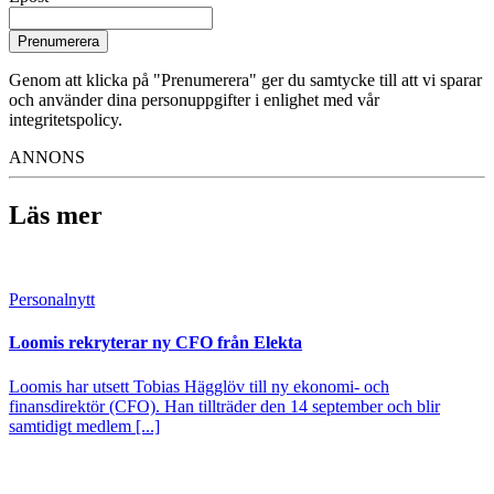
Prenumerera
Genom att klicka på "Prenumerera" ger du samtycke till att vi sparar
och använder dina personuppgifter i enlighet med vår
integritetspolicy.
ANNONS
Läs mer
Personalnytt
Loomis rekryterar ny CFO från Elekta
Loomis har utsett Tobias Hägglöv till ny ekonomi- och
finansdirektör (CFO). Han tillträder den 14 september och blir
samtidigt medlem [...]