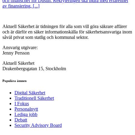
och finanschef för Dustin. Rekryteringen ska bidra med erfarenhet
av finansiering, [...]
Aktuell Säkerhet är tidningen för alla som vill göra säkrare affärer
och är därför en säker informationskälla för säkerhets­ansvariga inom
såväl privat som statlig och kommunal sektor.
Ansvarig utgivare:
Jenny Persson
Aktuell Säkerhet
Drakenbergsgatan 15, Stockholm
Populära ämnen
Digital Säkerhet
Traditionell Säkerhet
I Fokus
Personalnytt
Lediga jobb
Debatt
Security Advisory Board