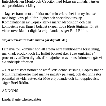
fintechbolagen
Monto
och
Capcito
, med fokus på digitala tjänster
och produktutveckling.
– Jag ser fram emot att bidra med min erfarenhet i en ny bransch
med höga krav på tillförlitlighet och specialistkunskap.
Kombinationen av Copiax starka marknadsposition och den
kompetens som finns i bolaget skapar goda förutsättningar för att
vidareutveckla det digitala erbjudandet, säger Boel Rödin.
Majoriteten av transaktionerna går digitalt i dag
I sin nya roll kommer hon att arbeta nära funktionerna försäljning,
marknad, produkt och IT. Enligt bolaget sker i dag omkring 94
procent av affären digitalt, där majoriteten av transaktionerna går via
e-handelsplattformen.
– Det är ett stort förtroende att få leda denna satsning. Copiax har en
tydlig framåtrörelse med många initiativ på gång, och det finns stor
potential att vidareutveckla både erbjudande och kundupplevelse,
säger Boel Rödin.
ANNONS
Linda Kante
Chefredaktör