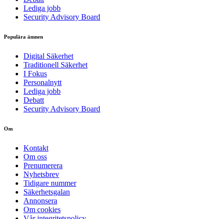
Lediga jobb
Security Advisory Board
Populära ämnen
Digital Säkerhet
Traditionell Säkerhet
I Fokus
Personalnytt
Lediga jobb
Debatt
Security Advisory Board
Om
Kontakt
Om oss
Prenumerera
Nyhetsbrev
Tidigare nummer
Säkerhetsgalan
Annonsera
Om cookies
Vår integritetspolicy