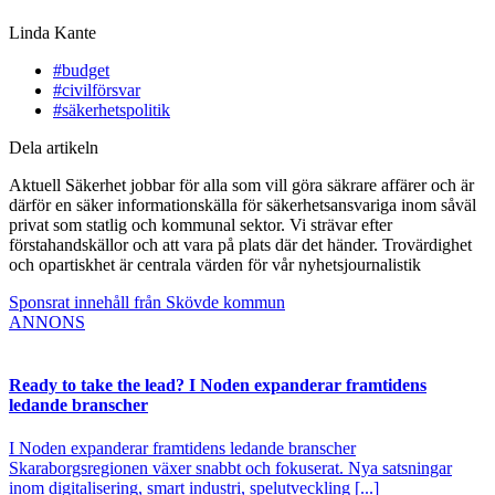
Linda Kante
#budget
#civilförsvar
#säkerhetspolitik
Dela artikeln
Aktuell Säkerhet jobbar för alla som vill göra säkrare affärer och är
därför en säker informationskälla för säkerhetsansvariga inom såväl
privat som statlig och kommunal sektor. Vi strävar efter
förstahandskällor och att vara på plats där det händer. Trovärdighet
och opartiskhet är centrala värden för vår nyhetsjournalistik
Sponsrat innehåll från Skövde kommun
ANNONS
Ready to take the lead? I Noden expanderar framtidens
ledande branscher
I Noden expanderar framtidens ledande branscher
Skaraborgsregionen växer snabbt och fokuserat. Nya satsningar
inom digitalisering, smart industri, spelutveckling [...]