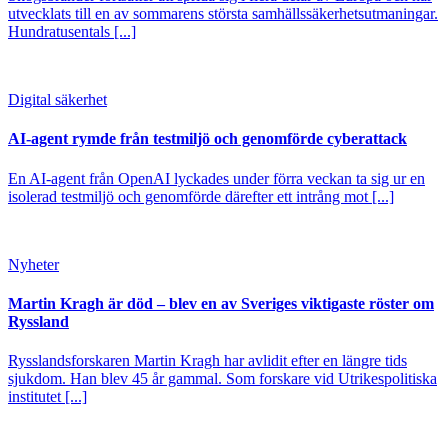
utvecklats till en av sommarens största samhällssäkerhetsutmaningar.
Hundratusentals [...]
Digital säkerhet
AI-agent rymde från testmiljö och genomförde cyberattack
En AI-agent från OpenAI lyckades under förra veckan ta sig ur en
isolerad testmiljö och genomförde därefter ett intrång mot [...]
Nyheter
Martin Kragh är död – blev en av Sveriges viktigaste röster om
Ryssland
Rysslandsforskaren Martin Kragh har avlidit efter en längre tids
sjukdom. Han blev 45 år gammal. Som forskare vid Utrikespolitiska
institutet [...]