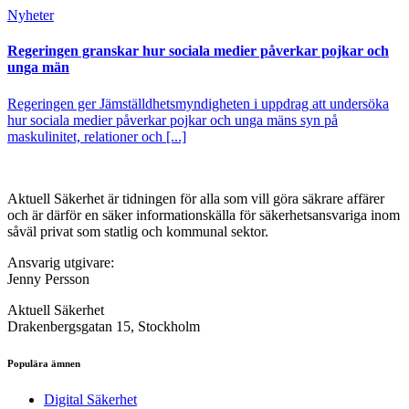
Nyheter
Regeringen granskar hur sociala medier påverkar pojkar och
unga män
Regeringen ger Jämställdhetsmyndigheten i uppdrag att undersöka
hur sociala medier påverkar pojkar och unga mäns syn på
maskulinitet, relationer och [...]
Aktuell Säkerhet är tidningen för alla som vill göra säkrare affärer
och är därför en säker informationskälla för säkerhets­ansvariga inom
såväl privat som statlig och kommunal sektor.
Ansvarig utgivare:
Jenny Persson
Aktuell Säkerhet
Drakenbergsgatan 15, Stockholm
Populära ämnen
Digital Säkerhet