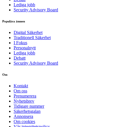
Lediga jobb
Security Advisory Board
Populära ämnen
Digital Säkerhet
Traditionell Säkerhet
I Fokus
Personalnytt
Lediga jobb
Debatt
Security Advisory Board
Om
Kontakt
Om oss
Prenumerera
Nyhetsbrev
Tidigare nummer
Säkerhetsgalan
Annonsera
Om cookies
Vår integritetspolicy