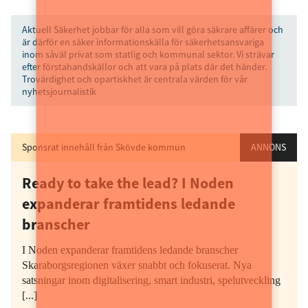
Aktuell Säkerhet jobbar för alla som vill göra säkrare affärer och
är därför en säker informationskälla för säkerhetsansvariga
inom såväl privat som statlig och kommunal sektor. Vi strävar
efter förstahandskällor och att vara på plats där det händer.
Trovärdighet och opartiskhet är centrala värden för vår
nyhetsjournalistik
Sponsrat innehåll från Skövde kommun
ANNONS
Ready to take the lead? I Noden
expanderar framtidens ledande
branscher
I Noden expanderar framtidens ledande branscher
Skaraborgsregionen växer snabbt och fokuserat. Nya
satsningar inom digitalisering, smart industri, spelutveckling
[...]