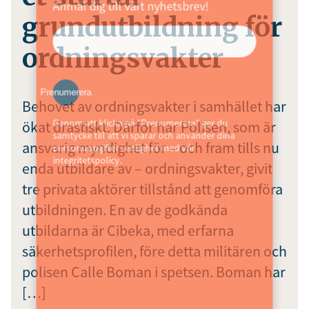
Anmäl dig till vårt nyhetsbrev!
grundutbildning för
ordningsvakter
Prenumerera
Behovet av ordningsvakter i samhället har
Genom att klicka på "Prenumerera" ger du
ökat drastiskt. Därför har Polisen, som är
samtycke till att vi sparar och använder dina
ansvarig myndighet för – och fram tills nu
personuppgifter i enlighet med vår
integritetspolicy.
enda utbildare av – ordningsvakter, givit
tre privata aktörer tillstånd att genomföra
utbildningen. En av de godkända
utbildarna är Cibeka, med erfarna
säkerhetsprofilen, före detta militären och
polisen Calle Boman i spetsen. Boman har
[…]