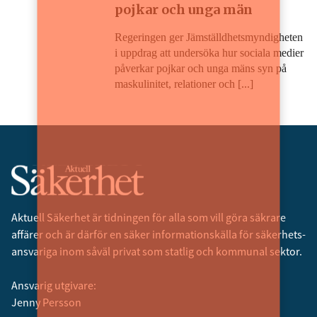
pojkar och unga män
Regeringen ger Jämställdhetsmyndigheten
i uppdrag att undersöka hur sociala medier
påverkar pojkar och unga mäns syn på
maskulinitet, relationer och [...]
Aktuell Säkerhet är tidningen för alla som vill göra säkrare
affärer och är därför en säker informationskälla för säkerhets­
ansvariga inom såväl privat som statlig och kommunal sektor.
Ansvarig utgivare:
Jenny Persson