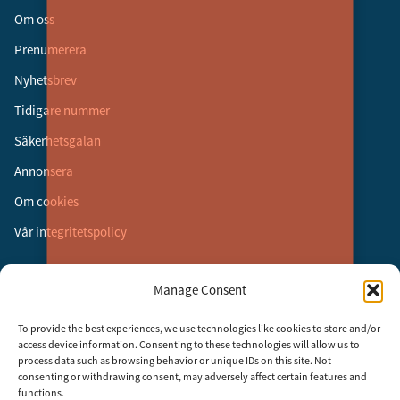
Om oss
Prenumerera
Nyhetsbrev
Tidigare nummer
Säkerhetsgalan
Annonsera
Om cookies
Vår integritetspolicy
Följ oss
Manage Consent
Facebook
To provide the best experiences, we use technologies like cookies to store and/or
Instagram
access device information. Consenting to these technologies will allow us to
process data such as browsing behavior or unique IDs on this site. Not
LinkedIn
consenting or withdrawing consent, may adversely affect certain features and
functions.