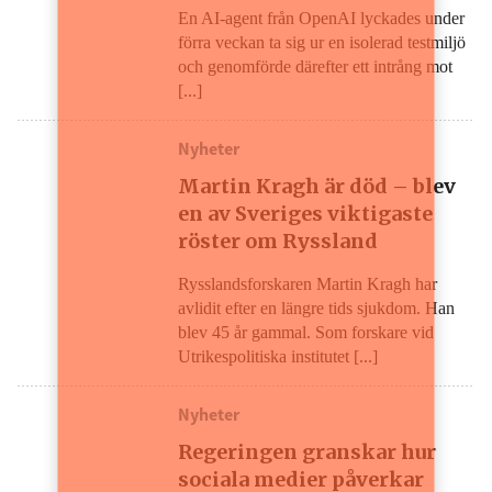
En AI-agent från OpenAI lyckades under
förra veckan ta sig ur en isolerad testmiljö
och genomförde därefter ett intrång mot
[...]
Nyheter
Martin Kragh är död – blev
en av Sveriges viktigaste
röster om Ryssland
Rysslandsforskaren Martin Kragh har
avlidit efter en längre tids sjukdom. Han
blev 45 år gammal. Som forskare vid
Utrikespolitiska institutet [...]
Nyheter
Regeringen granskar hur
sociala medier påverkar