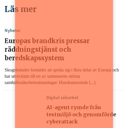
Läs mer
Nyheter
Europas brandkris pressar
räddningstjänst och
beredskapssystem
Skogsbränder fortsätter att sprida sig i flera delar av Europa och
har utvecklats till en av sommarens största
samhällssäkerhetsutmaningar. Hundratusentals [...]
Digital säkerhet
AI-agent rymde från
testmiljö och genomförde
cyberattack