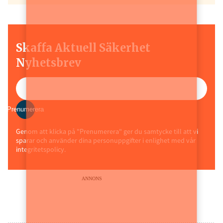
Skaffa Aktuell Säkerhet
Nyhetsbrev
Prenumerera
Genom att klicka på "Prenumerera" ger du samtycke till att vi
sparar och använder dina personuppgifter i enlighet med vår
integritetspolicy.
ANNONS