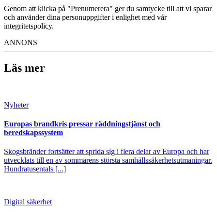
Genom att klicka på "Prenumerera" ger du samtycke till att vi sparar
och använder dina personuppgifter i enlighet med vår
integritetspolicy.
ANNONS
Läs mer
Nyheter
Europas brandkris pressar räddningstjänst och
beredskapssystem
Skogsbränder fortsätter att sprida sig i flera delar av Europa och har
utvecklats till en av sommarens största samhällssäkerhetsutmaningar.
Hundratusentals [...]
Digital säkerhet