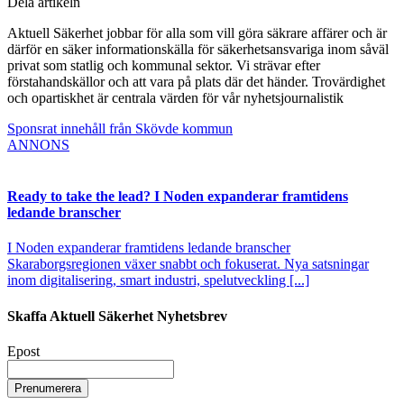
Dela artikeln
Aktuell Säkerhet jobbar för alla som vill göra säkrare affärer och är
därför en säker informationskälla för säkerhetsansvariga inom såväl
privat som statlig och kommunal sektor. Vi strävar efter
förstahandskällor och att vara på plats där det händer. Trovärdighet
och opartiskhet är centrala värden för vår nyhetsjournalistik
Sponsrat innehåll från Skövde kommun
ANNONS
Ready to take the lead? I Noden expanderar framtidens
ledande branscher
I Noden expanderar framtidens ledande branscher
Skaraborgsregionen växer snabbt och fokuserat. Nya satsningar
inom digitalisering, smart industri, spelutveckling [...]
Skaffa Aktuell Säkerhet Nyhetsbrev
Epost
Prenumerera