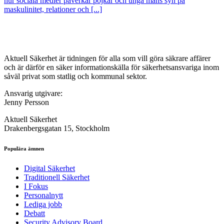
hur sociala medier påverkar pojkar och unga mäns syn på
maskulinitet, relationer och [...]
Aktuell Säkerhet är tidningen för alla som vill göra säkrare affärer
och är därför en säker informationskälla för säkerhets­ansvariga inom
såväl privat som statlig och kommunal sektor.
Ansvarig utgivare:
Jenny Persson
Aktuell Säkerhet
Drakenbergsgatan 15, Stockholm
Populära ämnen
Digital Säkerhet
Traditionell Säkerhet
I Fokus
Personalnytt
Lediga jobb
Debatt
Security Advisory Board