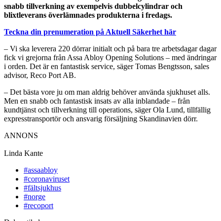
snabb tillverkning av exempelvis dubbelcylindrar och
blixtleverans överlämnades produkterna i fredags.
Teckna din prenumeration på Aktuell Säkerhet här
– Vi ska leverera 220 dörrar initialt och på bara tre arbetsdagar dagar
fick vi grejorna från Assa Abloy Opening Solutions – med ändringar
i orden. Det är en fantastisk service, säger Tomas Bengtsson, sales
advisor, Reco Port AB.
– Det bästa vore ju om man aldrig behöver använda sjukhuset alls.
Men en snabb och fantastisk insats av alla inblandade – från
kundtjänst och tillverkning till operations, säger Ola Lund, tillfällig
expresstransportör och ansvarig försäljning Skandinavien dörr.
ANNONS
Linda Kante
#assaabloy
#coronaviruset
#fältsjukhus
#norge
#recoport