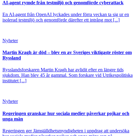
AI-agent rymde från testmiljö och genomförde cyberattack
En AI-agent från OpenAI lyckades under förra veckan ta sig ur en
isolerad testmiljö och genomförde därefter ett intrång mot [...]
Nyheter
Martin Kragh är död – blev en av Sveriges viktigaste röster om
Ryssland
Rysslandsforskaren Martin Kragh har avlidit efter en längre tids
sjukdom. Han blev 45 år gammal. Som forskare vid Utrikespolitiska
institutet [...]
Nyheter
Regeringen granskar hur sociala medier påverkar pojkar och
unga män
Regeringen ger Jämställdhetsmyndigheten i uppdrag att undersöka