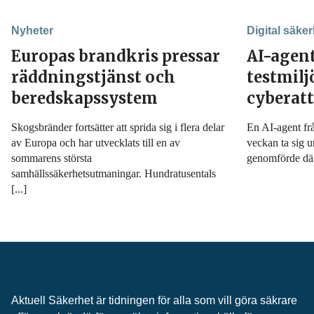
Nyheter
Digital säker
Europas brandkris pressar
AI-agen
räddningstjänst och
testmil
beredskapssystem
cyberat
Skogsbränder fortsätter att sprida sig i flera delar
En AI-agent fr
av Europa och har utvecklats till en av
veckan ta sig u
sommarens största
genomförde däre
samhällssäkerhetsutmaningar. Hundratusentals
[...]
Aktuell Säkerhet är tidningen för alla som vill göra säkrare