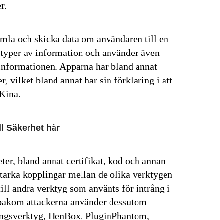
r.
amla och skicka data om användaren till en
a typer av information och använder även
 informationen. Apparna har bland annat
, vilket bland annat har sin förklaring i att
 Kina.
l Säkerhet här
ter, bland annat certifikat, kod och annan
 starka kopplingar mellan de olika verktygen
ill andra verktyg som använts för intrång i
r bakom attackerna använder dessutom
ningsverktyg, HenBox, PluginPhantom,