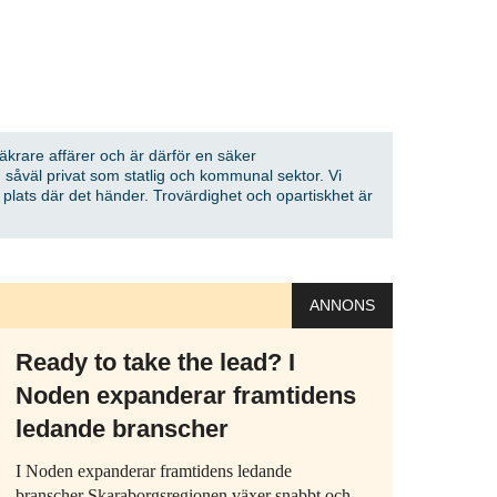
säkrare affärer och är därför en säker
 såväl privat som statlig och kommunal sektor. Vi
å plats där det händer. Trovärdighet och opartiskhet är
ANNONS
Ready to take the lead? I
Noden expanderar framtidens
ledande branscher
I Noden expanderar framtidens ledande
branscher Skaraborgsregionen växer snabbt och