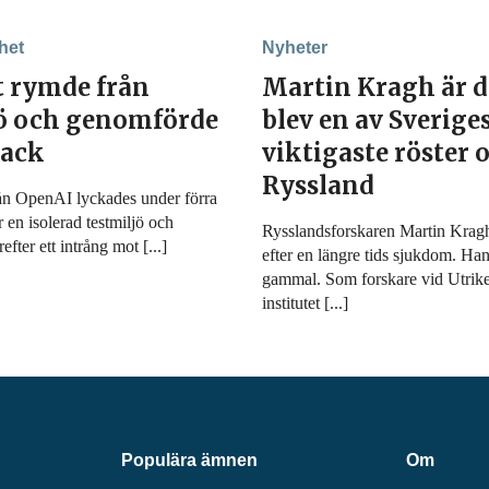
het
Nyheter
t rymde från
Martin Kragh är 
jö och genomförde
blev en av Sverige
tack
viktigaste röster
Ryssland
ån OpenAI lyckades under förra
r en isolerad testmiljö och
Rysslandsforskaren Martin Kragh 
fter ett intrång mot [...]
efter en längre tids sjukdom. Han
gammal. Som forskare vid Utrike
institutet [...]
Populära ämnen
Om