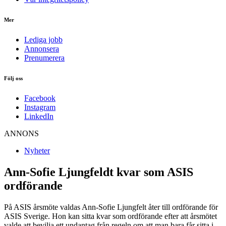
Mer
Lediga jobb
Annonsera
Prenumerera
Följ oss
Facebook
Instagram
LinkedIn
ANNONS
Nyheter
Ann-Sofie Ljungfeldt kvar som ASIS
ordförande
På ASIS årsmöte valdas Ann-Sofie Ljungfelt åter till ordförande för
ASIS Sverige. Hon kan sitta kvar som ordförande efter att årsmötet
valde att bevilja ett undantag från regeln om att man bara får sitta i