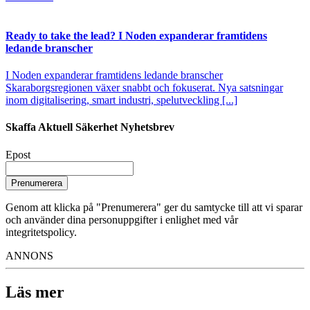
Ready to take the lead? I Noden expanderar framtidens
ledande branscher
I Noden expanderar framtidens ledande branscher
Skaraborgsregionen växer snabbt och fokuserat. Nya satsningar
inom digitalisering, smart industri, spelutveckling [...]
Skaffa Aktuell Säkerhet Nyhetsbrev
Epost
Prenumerera
Genom att klicka på "Prenumerera" ger du samtycke till att vi sparar
och använder dina personuppgifter i enlighet med vår
integritetspolicy.
ANNONS
Läs mer