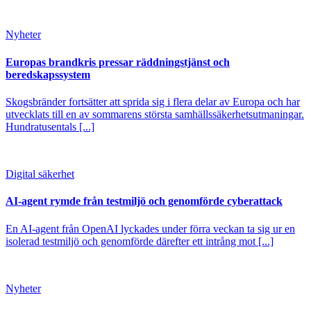
Nyheter
Europas brandkris pressar räddningstjänst och
beredskapssystem
Skogsbränder fortsätter att sprida sig i flera delar av Europa och har
utvecklats till en av sommarens största samhällssäkerhetsutmaningar.
Hundratusentals [...]
Digital säkerhet
AI-agent rymde från testmiljö och genomförde cyberattack
En AI-agent från OpenAI lyckades under förra veckan ta sig ur en
isolerad testmiljö och genomförde därefter ett intrång mot [...]
Nyheter