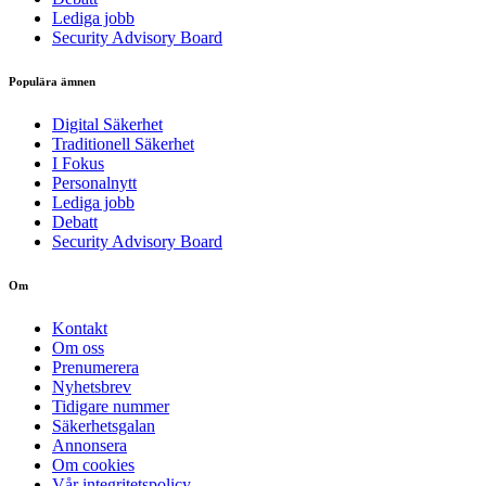
Lediga jobb
Security Advisory Board
Populära ämnen
Digital Säkerhet
Traditionell Säkerhet
I Fokus
Personalnytt
Lediga jobb
Debatt
Security Advisory Board
Om
Kontakt
Om oss
Prenumerera
Nyhetsbrev
Tidigare nummer
Säkerhetsgalan
Annonsera
Om cookies
Vår integritetspolicy