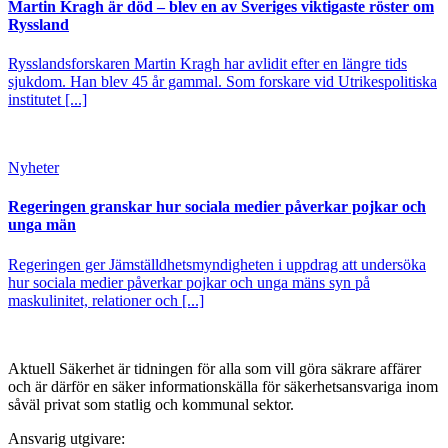
Martin Kragh är död – blev en av Sveriges viktigaste röster om
Ryssland
Rysslandsforskaren Martin Kragh har avlidit efter en längre tids
sjukdom. Han blev 45 år gammal. Som forskare vid Utrikespolitiska
institutet [...]
Nyheter
Regeringen granskar hur sociala medier påverkar pojkar och
unga män
Regeringen ger Jämställdhetsmyndigheten i uppdrag att undersöka
hur sociala medier påverkar pojkar och unga mäns syn på
maskulinitet, relationer och [...]
Aktuell Säkerhet är tidningen för alla som vill göra säkrare affärer
och är därför en säker informationskälla för säkerhets­ansvariga inom
såväl privat som statlig och kommunal sektor.
Ansvarig utgivare: