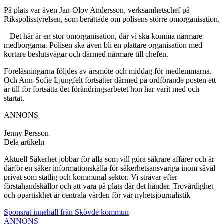
På plats var även Jan-Olov Andersson, verksamhetschef på
Rikspolisstyrelsen, som berättade om polisens större omorganisation.
– Det här är en stor omorganisation, där vi ska komma närmare
medborgarna. Polisen ska även bli en plattare organisation med
kortare beslutsvägar och därmed närmare till chefen.
Föreläsningarna följdes av årsmöte och middag för medlemmarna.
Och Ann-Sofie Ljungfelt fortsätter därmed på ordförande posten ett
år till för fortsätta det förändringsarbetet hon har varit med och
startat.
ANNONS
Jenny Persson
Dela artikeln
Aktuell Säkerhet jobbar för alla som vill göra säkrare affärer och är
därför en säker informationskälla för säkerhetsansvariga inom såväl
privat som statlig och kommunal sektor. Vi strävar efter
förstahandskällor och att vara på plats där det händer. Trovärdighet
och opartiskhet är centrala värden för vår nyhetsjournalistik
Sponsrat innehåll från Skövde kommun
ANNONS