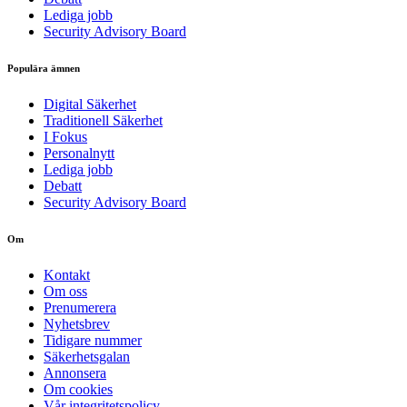
Lediga jobb
Security Advisory Board
Populära ämnen
Digital Säkerhet
Traditionell Säkerhet
I Fokus
Personalnytt
Lediga jobb
Debatt
Security Advisory Board
Om
Kontakt
Om oss
Prenumerera
Nyhetsbrev
Tidigare nummer
Säkerhetsgalan
Annonsera
Om cookies
Vår integritetspolicy