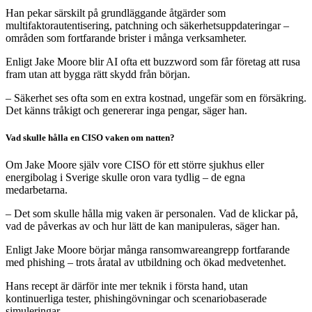
Han pekar särskilt på grundläggande åtgärder som
multifaktorautentisering, patchning och säkerhetsuppdateringar –
områden som fortfarande brister i många verksamheter.
Enligt Jake Moore blir AI ofta ett buzzword som får företag att rusa
fram utan att bygga rätt skydd från början.
– Säkerhet ses ofta som en extra kostnad, ungefär som en försäkring.
Det känns tråkigt och genererar inga pengar, säger han.
Vad skulle hålla en CISO vaken om natten?
Om Jake Moore själv vore CISO för ett större sjukhus eller
energibolag i Sverige skulle oron vara tydlig – de egna
medarbetarna.
– Det som skulle hålla mig vaken är personalen. Vad de klickar på,
vad de påverkas av och hur lätt de kan manipuleras, säger han.
Enligt Jake Moore börjar många ransomwareangrepp fortfarande
med phishing – trots åratal av utbildning och ökad medvetenhet.
Hans recept är därför inte mer teknik i första hand, utan
kontinuerliga tester, phishingövningar och scenariobaserade
simuleringar.