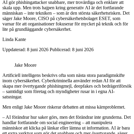
AI gör phishingattacker snabbare, mer trovärdiga och enklare att
skala upp. Men trots hajpen kring generativ AI är det fortfarande
människan – inte tekniken – som är den största säkerhetsrisken. Det
säger Jake Moore, CISO på cybersäkerhetsbolaget ESET, som
varnar för att organisationer fokuserar för mycket på teknik och för
lite på grundläggande cybersäkerhet.
Linda Kante
Uppdaterad: 8 juni 2026
Publicerad: 8 juni 2026
Jake Moore
Artificiell intelligens beskrivs ofta som nästa stora paradigmskifte
inom cybersäkerhet. Cyberkriminella använder redan AI för att
skapa mer övertygande phishingmejl, deepfakes och bedrägeriförsök
– samtidigt som företag och myndigheter rusar in i egna AI-
satsningar.
Men enligt Jake Moore riskerar debatten att missa kärnproblemet.
– AI förändrar hur saker görs, men det förändrar inte grunderna. Det
handlar fortfarande om social engineering – att manipulera
människor att klicka på länkar eller lämna ut information. AI är bara
ett extra verktyg som gör det snabbare och mer övertygande, säger