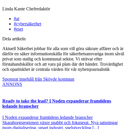
Linda Kante
Chefredaktör
#ai
#cybersäkerhet
#eset
Dela artikeln
Aktuell Säkerhet jobbar för alla som vill göra säkrare affärer och är
därför en säker informationskälla för säkerhetsansvariga inom såväl
privat som statlig och kommunal sektor. Vi strävar efter
förstahandskällor och att vara på plats där det händer. Trovärdighet
och opartiskhet är centrala värden för vår nyhetsjournalistik
Sponsrat innehåll från Skövde kommun
ANNONS
Ready to take the lead? I Noden expanderar framtidens
ledande branscher
I Noden expanderar framtidens ledande branscher
Skaraborgsregionen växer snabbt och fokuserat. Nya satsningar
inom digitalisering, smart industri, spelutveckling [...]