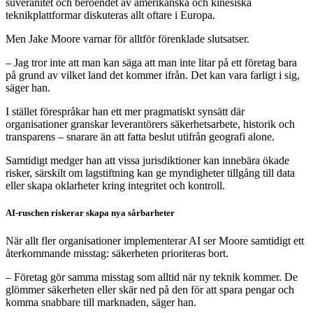
suveränitet och beroendet av amerikanska och kinesiska
teknikplattformar diskuteras allt oftare i Europa.
Men Jake Moore varnar för alltför förenklade slutsatser.
– Jag tror inte att man kan säga att man inte litar på ett företag bara
på grund av vilket land det kommer ifrån. Det kan vara farligt i sig,
säger han.
I stället förespråkar han ett mer pragmatiskt synsätt där
organisationer granskar leverantörers säkerhetsarbete, historik och
transparens – snarare än att fatta beslut utifrån geografi alone.
Samtidigt medger han att vissa jurisdiktioner kan innebära ökade
risker, särskilt om lagstiftning kan ge myndigheter tillgång till data
eller skapa oklarheter kring integritet och kontroll.
AI-ruschen riskerar skapa nya sårbarheter
När allt fler organisationer implementerar AI ser Moore samtidigt ett
återkommande misstag: säkerheten prioriteras bort.
– Företag gör samma misstag som alltid när ny teknik kommer. De
glömmer säkerheten eller skär ned på den för att spara pengar och
komma snabbare till marknaden, säger han.