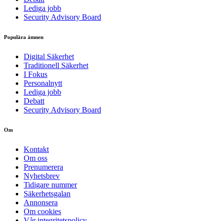
Lediga jobb
Security Advisory Board
Populära ämnen
Digital Säkerhet
Traditionell Säkerhet
I Fokus
Personalnytt
Lediga jobb
Debatt
Security Advisory Board
Om
Kontakt
Om oss
Prenumerera
Nyhetsbrev
Tidigare nummer
Säkerhetsgalan
Annonsera
Om cookies
Vår integritetspolicy