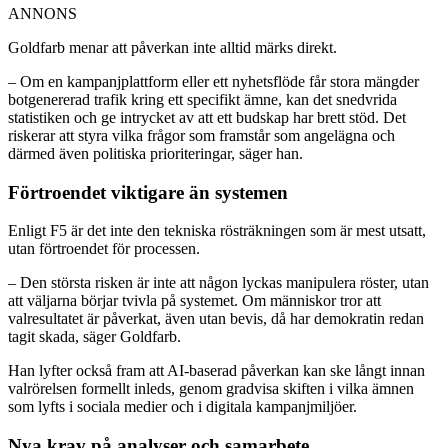
ANNONS
Goldfarb menar att påverkan inte alltid märks direkt.
– Om en kampanjplattform eller ett nyhetsflöde får stora mängder
botgenererad trafik kring ett specifikt ämne, kan det snedvrida
statistiken och ge intrycket av att ett budskap har brett stöd. Det
riskerar att styra vilka frågor som framstår som angelägna och
därmed även politiska prioriteringar, säger han.
Förtroendet viktigare än systemen
Enligt F5 är det inte den tekniska rösträkningen som är mest utsatt,
utan förtroendet för processen.
– Den största risken är inte att någon lyckas manipulera röster, utan
att väljarna börjar tvivla på systemet. Om människor tror att
valresultatet är påverkat, även utan bevis, då har demokratin redan
tagit skada, säger Goldfarb.
Han lyfter också fram att AI-baserad påverkan kan ske långt innan
valrörelsen formellt inleds, genom gradvisa skiften i vilka ämnen
som lyfts i sociala medier och i digitala kampanjmiljöer.
Nya krav på analyser och samarbete