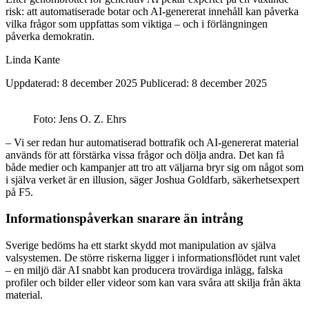
risk: att automatiserade botar och AI-genererat innehåll kan påverka
vilka frågor som uppfattas som viktiga – och i förlängningen
påverka demokratin.
Linda Kante
Uppdaterad: 8 december 2025
Publicerad: 8 december 2025
Foto: Jens O. Z. Ehrs
– Vi ser redan hur automatiserad bottrafik och AI-genererat material
används för att förstärka vissa frågor och dölja andra. Det kan få
både medier och kampanjer att tro att väljarna bryr sig om något som
i själva verket är en illusion, säger Joshua Goldfarb, säkerhetsexpert
på F5.
Informationspåverkan snarare än intrång
Sverige bedöms ha ett starkt skydd mot manipulation av själva
valsystemen. De större riskerna ligger i informationsflödet runt valet
– en miljö där AI snabbt kan producera trovärdiga inlägg, falska
profiler och bilder eller videor som kan vara svåra att skilja från äkta
material.