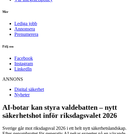
Mer
Lediga jobb
Annonsera
Prenumerera
Följ oss
Facebook
Instagram
LinkedIn
ANNONS
Digital säkerhet
Nyheter
AI-botar kan styra valdebatten – nytt
säkerhetshot inför riksdagsvalet 2026
Sverige går mot riksdagsval 2026 i ett helt nytt säkerhetslandskap.
Efter genombrottet för generativ AI pekar experter på en växande