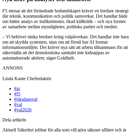
F5 menar att det förändrade hotlandskapet kräver en bredare strategi
där teknik, kommunikation och politik samverkar. Det handlar både
om bättre analys av trafikmönster, ökad källkritik – och nya former
av samarbete mellan myndigheter, politiska partier och medier.
– Vi behöver tänka bredare kring valpåverkan. Det handlar inte bara
om att skydda systemen, utan om att förstå hur AI formar
informationsmiljön. Det kräver nya sätt att arbeta tillsammans för att
säkerställa att det demokratiska samtalet inte kidnappas av
automatiserade aktörer, säger Goldfarb.
ANNONS
Linda Kante
Chefredaktör
#ai
#f5
#riksdagsval
#val
#val2026
Dela artikeln
Aktuell Säkerhet jobbar för alla som vill göra säkrare affärer och är