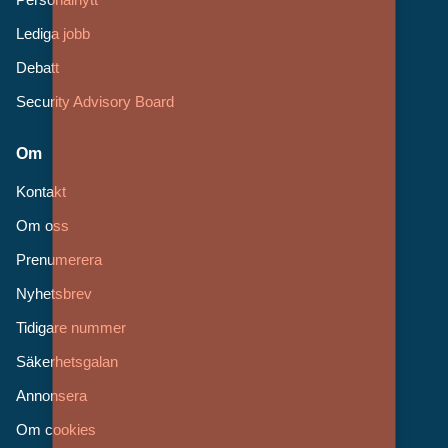
Lediga jobb
Debatt
Security Advisory Board
Om
Kontakt
Om oss
Prenumerera
Nyhetsbrev
Tidigare nummer
Säkerhetsgalan
Annonsera
Om cookies