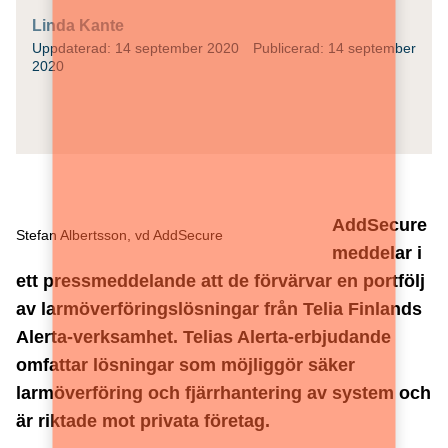
Linda Kante
Uppdaterad: 14 september 2020
Publicerad: 14 september
2020
AddSecure
Stefan Albertsson, vd AddSecure
meddelar i
ett pressmeddelande att de förvärvar en portfölj
av larmöverföringslösningar från Telia Finlands
Alerta-verksamhet. Telias Alerta-erbjudande
omfattar lösningar som möjliggör säker
larmöverföring och fjärrhantering av system och
är riktade mot privata företag.