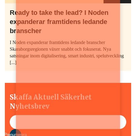
Ready to take the lead? I Noden
expanderar framtidens ledande
branscher
I Noden expanderar framtidens ledande branscher
Skaraborgsregionen växer snabbt och fokuserat. Nya
satsningar inom digitalisering, smart industri, spelutveckling
[...]
Skaffa Aktuell Säkerhet
Nyhetsbrev
Prenumerera