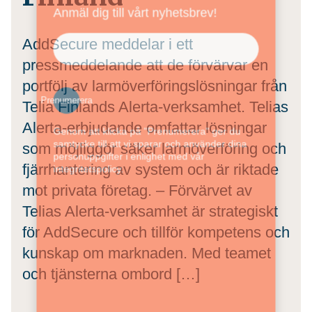
Anmäl dig till vårt nyhetsbrev!
AddSecure meddelar i ett
pressmeddelande att de förvärvar en
portfölj av larmöverföringslösningar från
Prenumerera
Telia Finlands Alerta-verksamhet. Telias
Alerta-erbjudande omfattar lösningar
Genom att klicka på "Prenumerera" ger du
samtycke till att vi sparar och använder dina
som möjliggör säker larmöverföring och
personuppgifter i enlighet med vår
fjärrhantering av system och är riktade
integritetspolicy.
mot privata företag. – Förvärvet av
Telias Alerta-verksamhet är strategiskt
för AddSecure och tillför kompetens och
kunskap om marknaden. Med teamet
och tjänsterna ombord […]