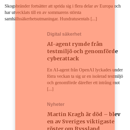
Skogsbränder fortsätter att sprida sig i flera delar av Europa och
har utvecklats till en av sommarens största
samhällssäkerhetsutmaningar. Hundratusentals [...]
Digital säkerhet
AI-agent rymde från
testmiljö och genomförde
cyberattack
En AI-agent från OpenAI lyckades under
förra veckan ta sig ur en isolerad testmiljö
och genomförde därefter ett intrång mot
[...]
Nyheter
Martin Kragh är död – blev
en av Sveriges viktigaste
röster om Ryssland