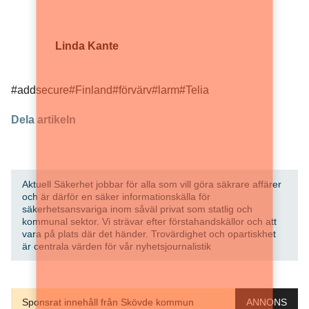
Linda Kante
#addsecure
#Finland
#förvärv
#larm
#Telia
Dela artikeln
Aktuell Säkerhet jobbar för alla som vill göra säkrare affärer
och är därför en säker informationskälla för
säkerhetsansvariga inom såväl privat som statlig och
kommunal sektor. Vi strävar efter förstahandskällor och att
vara på plats där det händer. Trovärdighet och opartiskhet
är centrala värden för vår nyhetsjournalistik
Sponsrat innehåll från Skövde kommun
ANNONS