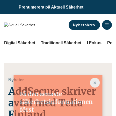
Prenumerera på Aktuell Säkerhet
Nyhetsbrev
ANNONS
Digital Säkerhet
Traditionell Säkerhet
I Fokus
Pers
Nyheter
AddSecure skriver
Få den senaste
avtal med Telia
säkerhetsinformationen
först
Finland