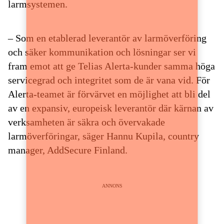
larmsystemen.
– Som en etablerad leverantör av larmöverföring
och säker kommunikation och lösningar ser vi
fram emot att ge Telias Alerta-kunder samma höga
servicegrad och integritet som de är vana vid. För
Alerta-teamet är förvärvet en möjlighet att bli del
av en expansiv, europeisk leverantör där kärnan av
verksamheten är säkra och övervakade
larmöverföringar, säger Hannu Kupila, country
manager, AddSecure Finland.
ANNONS