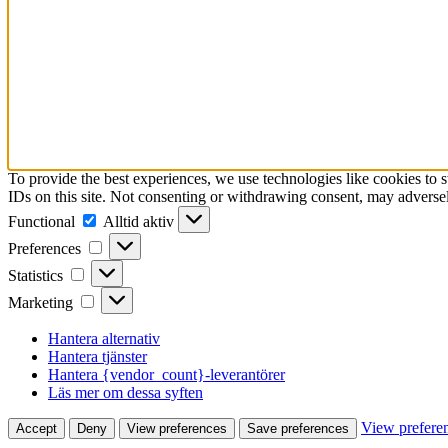
To provide the best experiences, we use technologies like cookies to 
IDs on this site. Not consenting or withdrawing consent, may adversely
Functional
Functional
Alltid aktiv
Preferences
Preferences
Statistics
Statistics
Marketing
Marketing
Hantera alternativ
Hantera tjänster
Hantera {vendor_count}-leverantörer
Läs mer om dessa syften
View prefere
Accept
Deny
View preferences
Save preferences