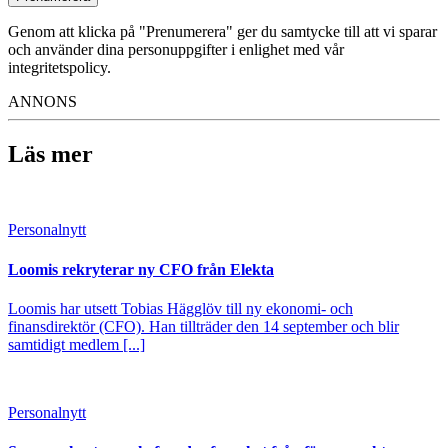
Genom att klicka på "Prenumerera" ger du samtycke till att vi sparar
och använder dina personuppgifter i enlighet med vår
integritetspolicy.
ANNONS
Läs mer
Personalnytt
Loomis rekryterar ny CFO från Elekta
Loomis har utsett Tobias Hägglöv till ny ekonomi- och
finansdirektör (CFO). Han tillträder den 14 september och blir
samtidigt medlem [...]
Personalnytt