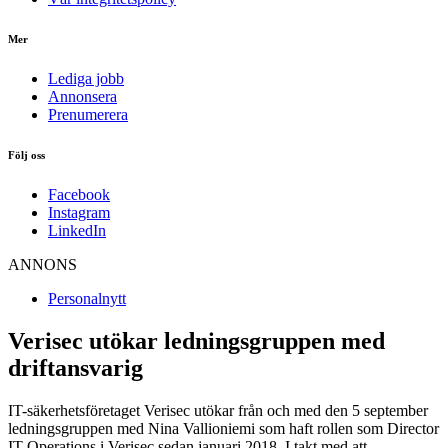
Mer
Lediga jobb
Annonsera
Prenumerera
Följ oss
Facebook
Instagram
LinkedIn
ANNONS
Personalnytt
Verisec utökar ledningsgruppen med
driftansvarig
IT-säkerhetsföretaget Verisec utökar från och med den 5 september
ledningsgruppen med Nina Vallioniemi som haft rollen som Director
IT Operations i Verisec sedan januari 2018. I takt med att