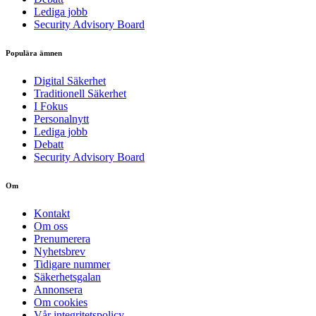
Lediga jobb
Security Advisory Board
Populära ämnen
Digital Säkerhet
Traditionell Säkerhet
I Fokus
Personalnytt
Lediga jobb
Debatt
Security Advisory Board
Om
Kontakt
Om oss
Prenumerera
Nyhetsbrev
Tidigare nummer
Säkerhetsgalan
Annonsera
Om cookies
Vår integritetspolicy