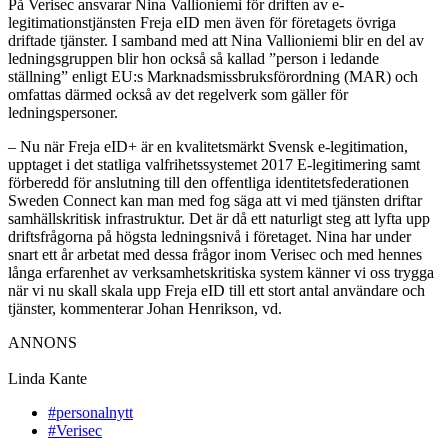
På Verisec ansvarar Nina Vallioniemi för driften av e-
legitimationstjänsten Freja eID men även för företagets övriga
driftade tjänster. I samband med att Nina Vallioniemi blir en del av
ledningsgruppen blir hon också så kallad ”person i ledande
ställning” enligt EU:s Marknadsmissbruksförordning (MAR) och
omfattas därmed också av det regelverk som gäller för
ledningspersoner.
– Nu när Freja eID+ är en kvalitetsmärkt Svensk e-legitimation,
upptaget i det statliga valfrihetssystemet 2017 E-legitimering samt
förberedd för anslutning till den offentliga identitetsfederationen
Sweden Connect kan man med fog säga att vi med tjänsten driftar
samhällskritisk infrastruktur. Det är då ett naturligt steg att lyfta upp
driftsfrågorna på högsta ledningsnivå i företaget. Nina har under
snart ett år arbetat med dessa frågor inom Verisec och med hennes
långa erfarenhet av verksamhetskritiska system känner vi oss trygga
när vi nu skall skala upp Freja eID till ett stort antal användare och
tjänster, kommenterar Johan Henrikson, vd.
ANNONS
Linda Kante
#personalnytt
#Verisec