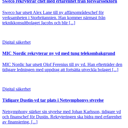
Sweco rekryterar chef med erfarenhet från försvarssektorn
Sweco har utsett Alex Lane till ny affärsområdeschef för
verksamheten i Storbritannien. Han kommer närmast från
teknikkonsultbolaget Jacobs och blir [...]
Digital säkerhet
MIC Nordic rekryterar ny vd med tung telekombakgrund
MIC Nordic har utsett Olof Ferenius till ny vd. Han efterträder den
tidigare ledningen med uppdrag att fortsätta utveckla bolaget [...]
Digital säkerhet
Tidigare Dustin-vd tar plats i Netsymphonys styrelse
Netsymphony stärker sin styrelse med Johan Karlsson, tidigare vd
och finanschef för Dustin. Rekryteringen ska bidra med erfarenhet
av finansiering, [...]