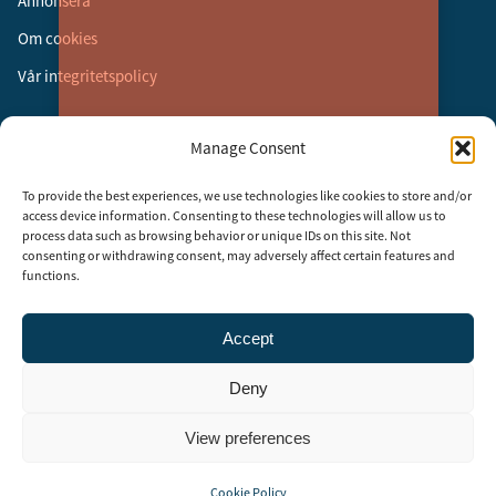
Annonsera
Om cookies
Vår integritetspolicy
Följ oss
Manage Consent
Facebook
To provide the best experiences, we use technologies like cookies to store and/or
Instagram
access device information. Consenting to these technologies will allow us to
process data such as browsing behavior or unique IDs on this site. Not
LinkedIn
consenting or withdrawing consent, may adversely affect certain features and
functions.
Accept
Security Adviser Board
Security Advisory Board, SAB, instiftades av tidningen Aktuell
Deny
Säkerhet år 2003 för att stimulera, utveckla och informera om
säkerhetsarbetet i Sverige. SAB består av representanter från
branschens ledande företag och organisationer. Rådet träffas tre till
View preferences
fyra gånger per år och diskuterar aktuella säkerhetsfrågor.
Cookie Policy