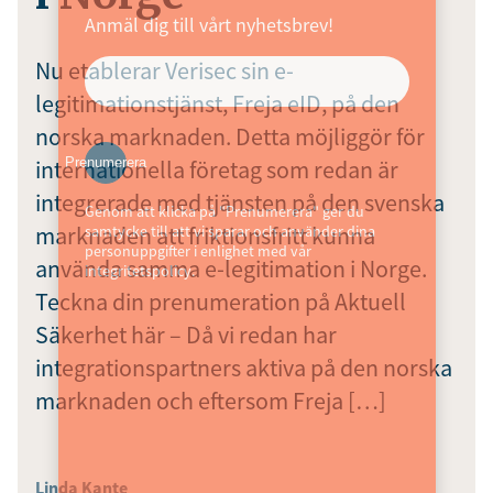
Anmäl dig till vårt nyhetsbrev!
Nu etablerar Verisec sin e-
legitimationstjänst, Freja eID, på den
norska marknaden. Detta möjliggör för
Prenumerera
internationella företag som redan är
integrerade med tjänsten på den svenska
Genom att klicka på "Prenumerera" ger du
marknaden att friktionsfritt kunna
samtycke till att vi sparar och använder dina
personuppgifter i enlighet med vår
använda samma e-legitimation i Norge.
integritetspolicy.
Teckna din prenumeration på Aktuell
Säkerhet här – Då vi redan har
integrationspartners aktiva på den norska
marknaden och eftersom Freja […]
Linda Kante