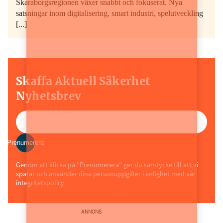
Skaraborgsregionen växer snabbt och fokuserat. Nya
satsningar inom digitalisering, smart industri, spelutveckling
[...]
Skaffa Aktuell Säkerhet
Nyhetsbrev
Prenumerera
Genom att klicka på "Prenumerera" ger du samtycke till att vi
sparar och använder dina personuppgifter i enlighet med vår
integritetspolicy.
ANNONS