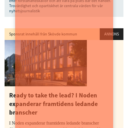
efter förstahandskällor och att vara på plats där det händer.
Trovärdighet och opartiskhet är centrala värden för vår
nyhetsjournalistik
Sponsrat innehåll från Skövde kommun
ANNONS
Ready to take the lead? I Noden
expanderar framtidens ledande
branscher
I Noden expanderar framtidens ledande branscher