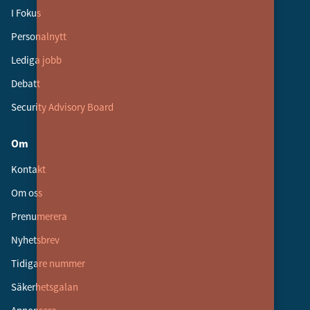
I Fokus
Personalnytt
Lediga jobb
Debatt
Security Advisory Board
Om
Kontakt
Om oss
Prenumerera
Nyhetsbrev
Tidigare nummer
Säkerhetsgalan