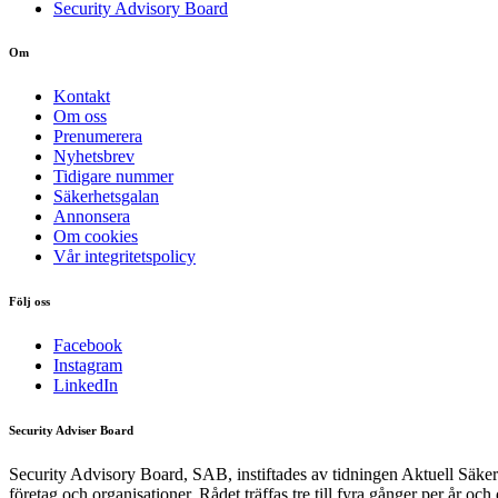
Security Advisory Board
Om
Kontakt
Om oss
Prenumerera
Nyhetsbrev
Tidigare nummer
Säkerhetsgalan
Annonsera
Om cookies
Vår integritetspolicy
Följ oss
Facebook
Instagram
LinkedIn
Security Adviser Board
Security Advisory Board, SAB, instiftades av tidningen Aktuell Säkerh
företag och organisationer. Rådet träffas tre till fyra gånger per år och