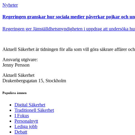
Nyheter
Regeringen granskar hur sociala medier påverkar pojkar och u
Regeringen ger Jämställdhetsmyndigheten i uppdrag att undersöka hur 
Aktuell Säkerhet är tidningen för alla som vill göra säkrare affärer oc
Ansvarig utgivare:
Jenny Persson
Aktuell Säkerhet
Drakenbergsgatan 15, Stockholm
Populära ämnen
Digital Säkerhet
Traditionell Säkerhet
I Fokus
Personalnytt
Lediga jobb
Debatt