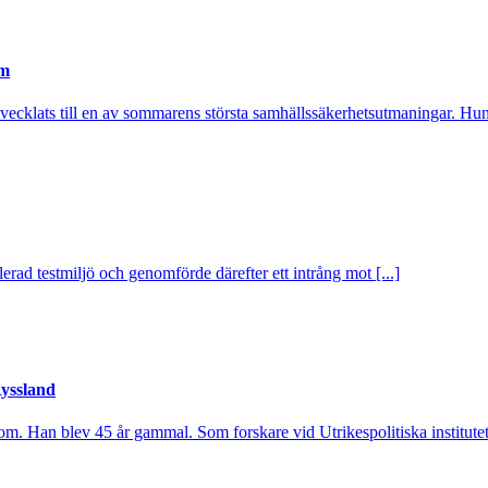
em
utvecklats till en av sommarens största samhällssäkerhetsutmaningar. Hund
rad testmiljö och genomförde därefter ett intrång mot [...]
Ryssland
om. Han blev 45 år gammal. Som forskare vid Utrikespolitiska institutet 