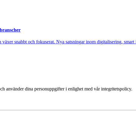
 branscher
xer snabbt och fokuserat. Nya satsningar inom digitalisering, smart ind
ch använder dina personuppgifter i enlighet med vår integritetspolicy.