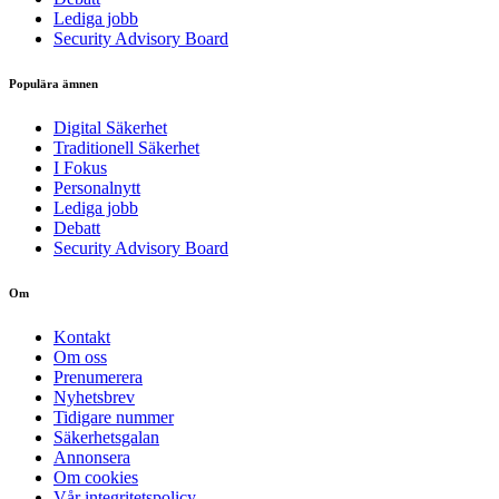
Lediga jobb
Security Advisory Board
Populära ämnen
Digital Säkerhet
Traditionell Säkerhet
I Fokus
Personalnytt
Lediga jobb
Debatt
Security Advisory Board
Om
Kontakt
Om oss
Prenumerera
Nyhetsbrev
Tidigare nummer
Säkerhetsgalan
Annonsera
Om cookies
Vår integritetspolicy