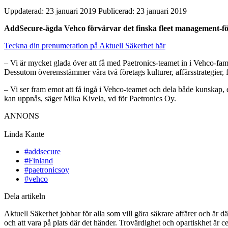
Uppdaterad: 23 januari 2019
Publicerad: 23 januari 2019
AddSecure-ägda Vehco förvärvar det finska fleet management-för
Teckna din prenumeration på Aktuell Säkerhet här
– Vi är mycket glada över att få med Paetronics-teamet in i Vehco-fam
Dessutom överensstämmer våra två företags kulturer, affärsstrategier
– Vi ser fram emot att få ingå i Vehco-teamet och dela både kunskap, 
kan uppnås, säger Mika Kivela, vd för Paetronics Oy.
ANNONS
Linda Kante
#addsecure
#Finland
#paetronicsoy
#vehco
Dela artikeln
Aktuell Säkerhet jobbar för alla som vill göra säkrare affärer och är d
och att vara på plats där det händer. Trovärdighet och opartiskhet är ce