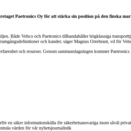
etaget Paetronics Oy för att stärka sin position på den finska m
iljen. Både Vehco och Paetronics tillhandahåller högklassiga transportt
, framgångsdefinitioner och kunder, säger Magnus Orrebrant, vd för Veh
erfarenhet och resurser. Genom sammanslagningen kommer Paetronics pote
ärför en säker informationskälla för säkerhetsansvariga inom såväl priva
ntrala värden för vår nyhetsjournalistik