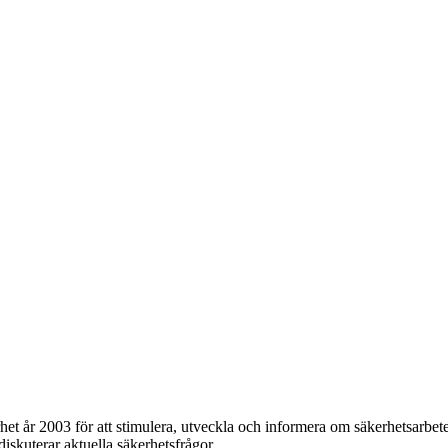
et år 2003 för att stimulera, utveckla och informera om säkerhetsarbet
 diskuterar aktuella säkerhetsfrågor.