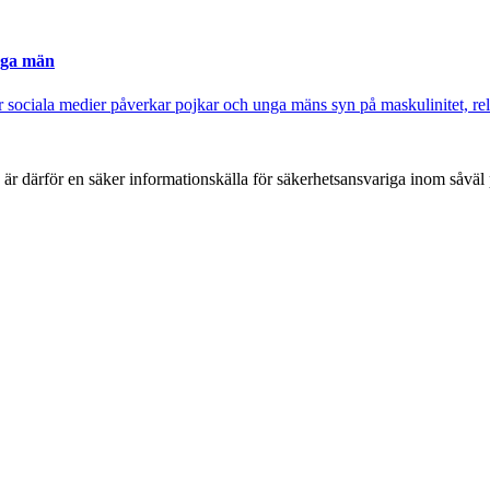
nga män
sociala medier påverkar pojkar och unga mäns syn på maskulinitet, rela
h är därför en säker informationskälla för säkerhets­ansvariga inom såvä