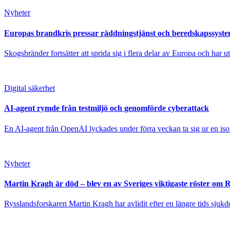
Nyheter
Europas brandkris pressar räddningstjänst och beredskapssyst
Skogsbränder fortsätter att sprida sig i flera delar av Europa och har 
Digital säkerhet
AI-agent rymde från testmiljö och genomförde cyberattack
En AI-agent från OpenAI lyckades under förra veckan ta sig ur en isole
Nyheter
Martin Kragh är död – blev en av Sveriges viktigaste röster om 
Rysslandsforskaren Martin Kragh har avlidit efter en längre tids sjukd