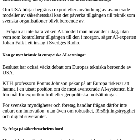
Om USA börjar begränsa export eller användning av avancerade
modeller av säkerhetsskäl kan det påverka tillgången till teknik som
svenska organisationer blivit beroende av.
– Frågan är inte bara vilken AI-modell man använder i dag, utan
vem som kontrollerar tillgången till den i morgon, säger AI-experten
Johan Falk i ett inslag i Sveriges Radio.
Kan ge nytt bränsle åt europeiska AI-satsningar
Beslutet har också väckt debatt om Europas tekniska beroende av
USA.
KTH-professorn Pontus Johnson pekar på att Europa riskerar att
hamna i en utsatt position om de mest avancerade AI-systemen blir
föremål för exportkontroll eller geopolitiska motsättningar.
För svenska myndigheter och företag handlar frågan därför inte
enbart om innovation, utan även om robusthet, försörjningstrygghet
och digital suveränitet.
Ny fråga på säkerhetschefens bord