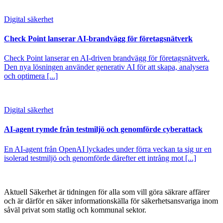
Digital säkerhet
Check Point lanserar AI-brandvägg för företagsnätverk
Check Point lanserar en AI-driven brandvägg för företagsnätverk.
Den nya lösningen använder generativ AI för att skapa, analysera
och optimera [...]
Digital säkerhet
AI-agent rymde från testmiljö och genomförde cyberattack
En AI-agent från OpenAI lyckades under förra veckan ta sig ur en
isolerad testmiljö och genomförde därefter ett intrång mot [...]
Aktuell Säkerhet är tidningen för alla som vill göra säkrare affärer
och är därför en säker informationskälla för säkerhets­ansvariga inom
såväl privat som statlig och kommunal sektor.