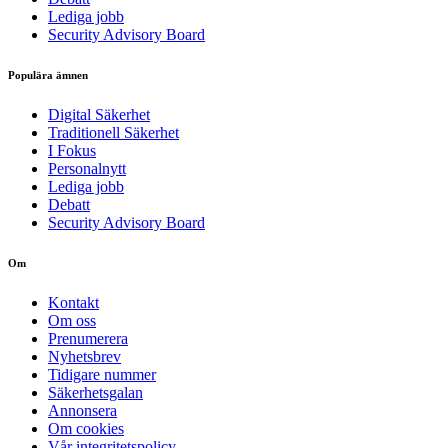
Lediga jobb
Security Advisory Board
Populära ämnen
Digital Säkerhet
Traditionell Säkerhet
I Fokus
Personalnytt
Lediga jobb
Debatt
Security Advisory Board
Om
Kontakt
Om oss
Prenumerera
Nyhetsbrev
Tidigare nummer
Säkerhetsgalan
Annonsera
Om cookies
Vår integritetspolicy