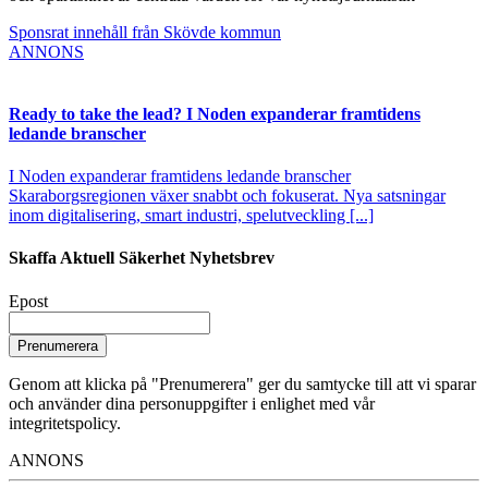
Sponsrat innehåll från Skövde kommun
ANNONS
Ready to take the lead? I Noden expanderar framtidens
ledande branscher
I Noden expanderar framtidens ledande branscher
Skaraborgsregionen växer snabbt och fokuserat. Nya satsningar
inom digitalisering, smart industri, spelutveckling [...]
Skaffa Aktuell Säkerhet Nyhetsbrev
Epost
Prenumerera
Genom att klicka på "Prenumerera" ger du samtycke till att vi sparar
och använder dina personuppgifter i enlighet med vår
integritetspolicy.
ANNONS