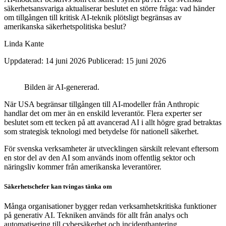
säkerhetsansvariga aktualiserar beslutet en större fråga: vad händer
om tillgången till kritisk AI-teknik plötsligt begränsas av
amerikanska säkerhetspolitiska beslut?
Linda Kante
Uppdaterad: 14 juni 2026
Publicerad: 15 juni 2026
Bilden är AI-genererad.
När USA begränsar tillgången till AI-modeller från Anthropic
handlar det om mer än en enskild leverantör. Flera experter ser
beslutet som ett tecken på att avancerad AI i allt högre grad betraktas
som strategisk teknologi med betydelse för nationell säkerhet.
För svenska verksamheter är utvecklingen särskilt relevant eftersom
en stor del av den AI som används inom offentlig sektor och
näringsliv kommer från amerikanska leverantörer.
Säkerhetschefer kan tvingas tänka om
Många organisationer bygger redan verksamhetskritiska funktioner
på generativ AI. Tekniken används för allt från analys och
automatisering till cybersäkerhet och incidenthantering.