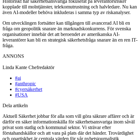
Historiskt har säkerhetsansvariga fokuserat på leverantörsrisker
kopplade till molntjänster, telekomutrustning och halvledare. Nu kan
även AI-modeller behöva inkluderas i samma typ av riskanalyser.
Om utvecklingen fortsätter kan tillgången till avancerad AI bli en
fråga om geopolitik snarare än marknadskonkurrens. För svenska
organisationer innebär det att beroendet av amerikanska AI-
leverantörer kan bli en strategisk säkerhetsfråga snarare än en ren IT-
fråga.
ANNONS
Linda Kante
Chefredaktör
#ai
#anthropic
#cyersäkerhet
#USA
Dela artikeln
Aktuell Säkerhet jobbar för alla som vill göra säkrare affärer och är
därför en säker informationskälla för säkerhetsansvariga inom såväl
privat som statlig och kommunal sektor. Vi strävar efter
förstahandskällor och att vara på plats där det händer. Trovärdighet
och opartiskhet är centrala värden för vår nyhetsjournalistik