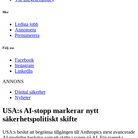
Mer
Lediga jobb
Annonsera
Prenumerera
Följ oss
Facebook
Instagram
LinkedIn
ANNONS
Digital säkerhet
Nyheter
USA:s AI-stopp markerar nytt
säkerhetspolitiskt skifte
USA:s beslut att begränsa tillgången till Anthropics mest avancerade
AI-modeller beskrivs som ett skifte i synen på AI. För svenska