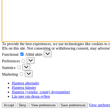
To provide the best experiences, we use technologies like cookies to 
IDs on this site. Not consenting or withdrawing consent, may adversely
Functional
Functional
Alltid aktiv
Preferences
Preferences
Statistics
Statistics
Marketing
Marketing
Hantera alternativ
Hantera tjänster
Hantera {vendor_count}-leverantörer
Läs mer om dessa syften
View prefere
Accept
Deny
View preferences
Save preferences