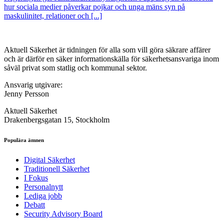
hur sociala medier påverkar pojkar och unga mäns syn på
maskulinitet, relationer och [...]
Aktuell Säkerhet är tidningen för alla som vill göra säkrare affärer
och är därför en säker informationskälla för säkerhets­ansvariga inom
såväl privat som statlig och kommunal sektor.
Ansvarig utgivare:
Jenny Persson
Aktuell Säkerhet
Drakenbergsgatan 15, Stockholm
Populära ämnen
Digital Säkerhet
Traditionell Säkerhet
I Fokus
Personalnytt
Lediga jobb
Debatt
Security Advisory Board