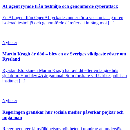
AI-agent rymde från testmiljö och genomförde cyberattack
En AI-agent från OpenAI lyckades under förra veckan ta sig ur en
isolerad testmiljö och genomförde därefter ett intrång mot [...]
Nyheter
Martin Kragh är död – blev en av Sveriges viktigaste röster om
Ryssland
Rysslandsforskaren Martin Kragh har avlidit efter en längre tids
sjukdom. Han blev 45 år gammal. Som forskare vid Utrikespolitiska
institutet [...]
Nyheter
Regeringen granskar hur sociala medier påverkar pojkar och
unga män
Regeringen ger Jämställdhetsmyndigheten i uppdrag att undersöka