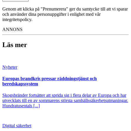
Genom att klicka på "Prenumerera" ger du samtycke till att vi sparar
och använder dina personuppgifter i enlighet med vår
integritetspolicy.
ANNONS
Läs mer
Nyheter
Europas brandkris pressar räddningstjänst och
beredskapssystem
Skogsbränder fortsätter att sprida sig i flera delar av Europa och har
utvecklats till en av sommarens största samhällssäkerhetsutmaningar.
Hundratusentals [...]
Digital säkerhet