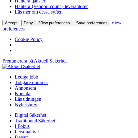
Hantera tjänster
Hantera {vendor_count}-leverantörer
Läs mer om dessa syften
View
Accept
Deny
View preferences
Save preferences
preferences
Cookie Policy
Prenumerera på Aktuell Säkerhet
Lediga jobb
Tidigare nummer
Annonsera
Kontakt
Läs tidningen
Nyhetsbrev
Digital Säkerhet
Traditionell Säkerhet
I Fokus
Personalnytt
Debatt