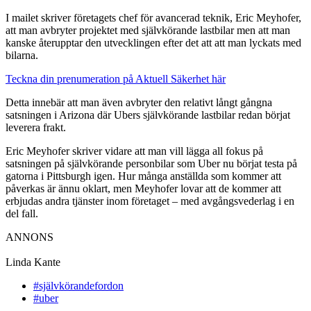
I mailet skriver företagets chef för avancerad teknik, Eric Meyhofer,
att man avbryter projektet med självkörande lastbilar men att man
kanske återupptar den utvecklingen efter det att att man lyckats med
bilarna.
Teckna din prenumeration på Aktuell Säkerhet här
Detta innebär att man även avbryter den relativt långt gångna
satsningen i Arizona där Ubers självkörande lastbilar redan börjat
leverera frakt.
Eric Meyhofer skriver vidare att man vill lägga all fokus på
satsningen på självkörande personbilar som Uber nu börjat testa på
gatorna i Pittsburgh igen. Hur många anställda som kommer att
påverkas är ännu oklart, men Meyhofer lovar att de kommer att
erbjudas andra tjänster inom företaget – med avgångsvederlag i en
del fall.
ANNONS
Linda Kante
#självkörandefordon
#uber