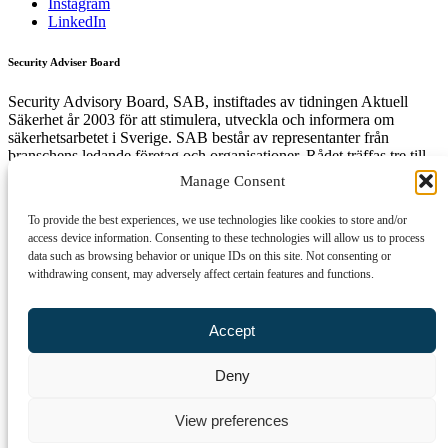
Instagram
LinkedIn
Security Adviser Board
Security Advisory Board, SAB, instiftades av tidningen Aktuell
Säkerhet år 2003 för att stimulera, utveckla och informera om
säkerhetsarbetet i Sverige. SAB består av representanter från
branschens ledande företag och organisationer. Rådet träffas tre till
fyra gånger per år och diskuterar aktuella säkerhetsfrågor.
Manage Consent
To provide the best experiences, we use technologies like cookies to store and/or
access device information. Consenting to these technologies will allow us to process
Få den senaste säkerhetsinformationen först
data such as browsing behavior or unique IDs on this site. Not consenting or
withdrawing consent, may adversely affect certain features and functions.
Anmäl dig till vårt nyhetsbrev!
Epost
Accept
Prenumerera
Deny
Genom att klicka på "Prenumerera" ger du samtycke till att vi sparar
och använder dina personuppgifter i enlighet med vår
View preferences
integritetspolicy.