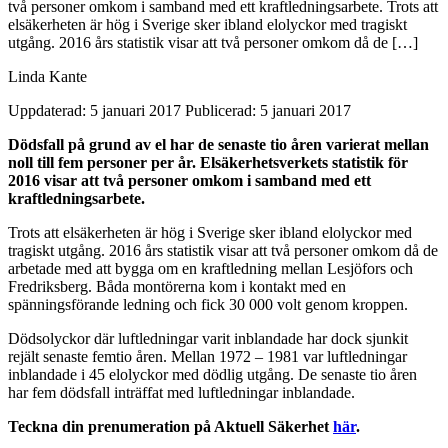
två personer omkom i samband med ett kraftledningsarbete. Trots att
elsäkerheten är hög i Sverige sker ibland elolyckor med tragiskt
utgång. 2016 års statistik visar att två personer omkom då de […]
Linda Kante
Uppdaterad: 5 januari 2017
Publicerad: 5 januari 2017
Dödsfall på grund av el har de senaste tio åren varierat mellan
noll till fem personer per år. Elsäkerhetsverkets statistik för
2016 visar att två personer omkom i samband med ett
kraftledningsarbete.
Trots att elsäkerheten är hög i Sverige sker ibland elolyckor med
tragiskt utgång. 2016 års statistik visar att två personer omkom då de
arbetade med att bygga om en kraftledning mellan Lesjöfors och
Fredriksberg. Båda montörerna kom i kontakt med en
spänningsförande ledning och fick 30 000 volt genom kroppen.
Dödsolyckor där luftledningar varit inblandade har dock sjunkit
rejält senaste femtio åren. Mellan 1972 – 1981 var luftledningar
inblandade i 45 elolyckor med dödlig utgång. De senaste tio åren
har fem dödsfall inträffat med luftledningar inblandade.
Teckna din prenumeration på Aktuell Säkerhet
här
.