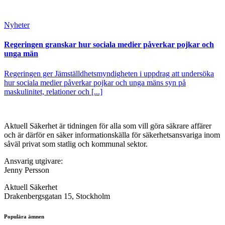
Nyheter
Regeringen granskar hur sociala medier påverkar pojkar och
unga män
Regeringen ger Jämställdhetsmyndigheten i uppdrag att undersöka
hur sociala medier påverkar pojkar och unga mäns syn på
maskulinitet, relationer och [...]
Aktuell Säkerhet är tidningen för alla som vill göra säkrare affärer
och är därför en säker informationskälla för säkerhets­ansvariga inom
såväl privat som statlig och kommunal sektor.
Ansvarig utgivare:
Jenny Persson
Aktuell Säkerhet
Drakenbergsgatan 15, Stockholm
Populära ämnen