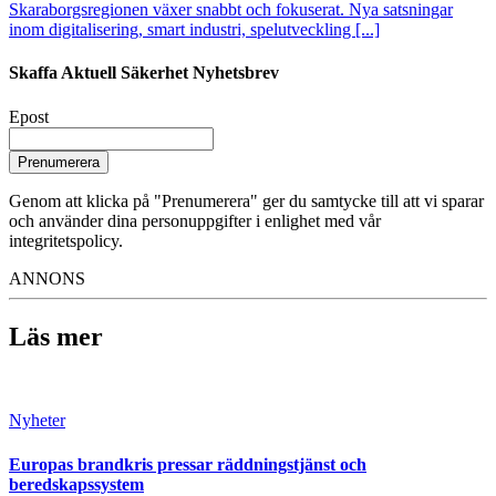
Skaraborgsregionen växer snabbt och fokuserat. Nya satsningar
inom digitalisering, smart industri, spelutveckling [...]
Skaffa Aktuell Säkerhet Nyhetsbrev
Epost
Prenumerera
Genom att klicka på "Prenumerera" ger du samtycke till att vi sparar
och använder dina personuppgifter i enlighet med vår
integritetspolicy.
ANNONS
Läs mer
Nyheter
Europas brandkris pressar räddningstjänst och
beredskapssystem