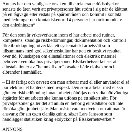
Annars har den vanligaste orsaken till elrelaterade dödsolyckor
senaste tio åren varit att privatpersoner fått ström i sig när de klättrat
på en tågvagn eller vistats på spårområden och kommit i kontakt
med ledningar och kontaktskenor. 14 personer har omkommit av
den anledningen*.
För den som är yrkesverksam inom el har arbete med rutiner,
kompetens, ständiga riskbedömningar, dokumentation och kontroll
före ibruktagning, utvecklat ett systematiskt arbetssätt som
tillsammans med god säkerhetskultur har gett ett positivt resultat
över tid. Kunskapen om elinstallationer och elektrisk materiel
behöver även öka hos privatpersoner. Elsäkerhetsverket ser att
elinstallationer av ”hemmafixare” orsakar både elolyckor och
elbränder i samhället.
– El är farligt och oavsett om man arbetar med el eller använder el så
bör elektricitet hanteras med respekt. Den som arbetar med el ska
göra en riskbedömning innan arbetet påbörjas och vidta nödvändiga
åtgärder för att arbetet ska kunna utföras på ett säkert sätt. För
privatpersoner gäller det att anlita en behörig elinstallatör och inte
försöka göra jobbet själv. Man måste vara medveten om att man är
ansvarig för sin egen elanläggning, säger Lars Jansson som
handlägger statistiken kring elolyckor på Elsäkerhetsverket.*
ANNONS