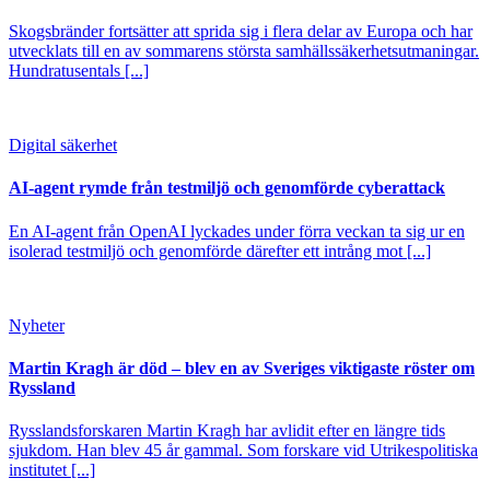
Skogsbränder fortsätter att sprida sig i flera delar av Europa och har
utvecklats till en av sommarens största samhällssäkerhetsutmaningar.
Hundratusentals [...]
Digital säkerhet
AI-agent rymde från testmiljö och genomförde cyberattack
En AI-agent från OpenAI lyckades under förra veckan ta sig ur en
isolerad testmiljö och genomförde därefter ett intrång mot [...]
Nyheter
Martin Kragh är död – blev en av Sveriges viktigaste röster om
Ryssland
Rysslandsforskaren Martin Kragh har avlidit efter en längre tids
sjukdom. Han blev 45 år gammal. Som forskare vid Utrikespolitiska
institutet [...]