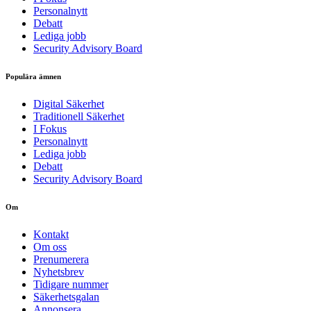
Personalnytt
Debatt
Lediga jobb
Security Advisory Board
Populära ämnen
Digital Säkerhet
Traditionell Säkerhet
I Fokus
Personalnytt
Lediga jobb
Debatt
Security Advisory Board
Om
Kontakt
Om oss
Prenumerera
Nyhetsbrev
Tidigare nummer
Säkerhetsgalan
Annonsera