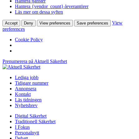
Hantera tjänster
Hantera {vendor_count}-leverantörer
Läs mer om dessa syften
View
Accept
Deny
View preferences
Save preferences
preferences
Cookie Policy
Prenumerera på Aktuell Säkerhet
Lediga jobb
Tidigare nummer
Annonsera
Kontakt
Läs tidningen
Nyhetsbrev
Digital Säkerhet
Traditionell Säkerhet
I Fokus
Personalnytt
Debatt