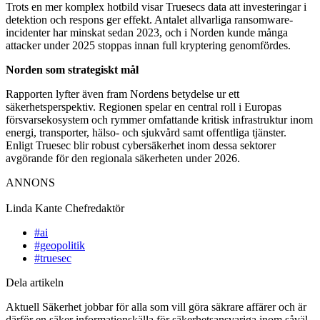
Trots en mer komplex hotbild visar Truesecs data att investeringar i
detektion och respons ger effekt. Antalet allvarliga ransomware-
incidenter har minskat sedan 2023, och i Norden kunde många
attacker under 2025 stoppas innan full kryptering genomfördes.
Norden som strategiskt mål
Rapporten lyfter även fram Nordens betydelse ur ett
säkerhetsperspektiv. Regionen spelar en central roll i Europas
försvarsekosystem och rymmer omfattande kritisk infrastruktur inom
energi, transporter, hälso- och sjukvård samt offentliga tjänster.
Enligt Truesec blir robust cybersäkerhet inom dessa sektorer
avgörande för den regionala säkerheten under 2026.
ANNONS
Linda Kante
Chefredaktör
#ai
#geopolitik
#truesec
Dela artikeln
Aktuell Säkerhet jobbar för alla som vill göra säkrare affärer och är
därför en säker informationskälla för säkerhetsansvariga inom såväl