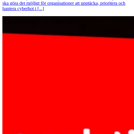
ska göra det möjligt för organisationer att upptäcka, prioritera och
hantera cyberhot i [...]