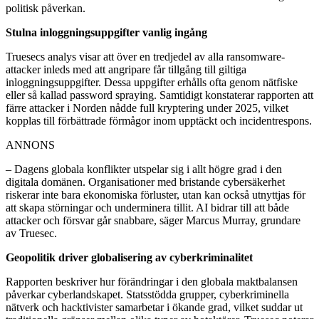
politisk påverkan.
Stulna inloggningsuppgifter vanlig ingång
Truesecs analys visar att över en tredjedel av alla ransomware-
attacker inleds med att angripare får tillgång till giltiga
inloggningsuppgifter. Dessa uppgifter erhålls ofta genom nätfiske
eller så kallad password spraying. Samtidigt konstaterar rapporten att
färre attacker i Norden nådde full kryptering under 2025, vilket
kopplas till förbättrade förmågor inom upptäckt och incidentrespons.
ANNONS
– Dagens globala konflikter utspelar sig i allt högre grad i den
digitala domänen. Organisationer med bristande cybersäkerhet
riskerar inte bara ekonomiska förluster, utan kan också utnyttjas för
att skapa störningar och underminera tillit. AI bidrar till att både
attacker och försvar går snabbare, säger Marcus Murray, grundare
av Truesec.
Geopolitik driver globalisering av cyberkriminalitet
Rapporten beskriver hur förändringar i den globala maktbalansen
påverkar cyberlandskapet. Statsstödda grupper, cyberkriminella
nätverk och hacktivister samarbetar i ökande grad, vilket suddar ut