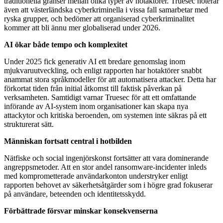
traditionella gränser mellan olika typer av hotaktörer. Truesec noterar
även att västerländska cyberkriminella i vissa fall samarbetar med
ryska grupper, och bedömer att organiserad cyberkriminalitet
kommer att bli ännu mer globaliserad under 2026.
AI ökar både tempo och komplexitet
Under 2025 fick generativ AI ett bredare genomslag inom
mjukvaruutveckling, och enligt rapporten har hotaktörer snabbt
anammat stora språkmodeller för att automatisera attacker. Detta har
förkortat tiden från initial åtkomst till faktisk påverkan på
verksamheten. Samtidigt varnar Truesec för att ett omfattande
införande av AI-system inom organisationer kan skapa nya
attackytor och kritiska beroenden, om systemen inte säkras på ett
strukturerat sätt.
Människan fortsatt central i hotbilden
Nätfiske och social ingenjörskonst fortsätter att vara dominerande
angreppsmetoder. Att en stor andel ransomware-incidenter inleds
med komprometterade användarkonton understryker enligt
rapporten behovet av säkerhetsåtgärder som i högre grad fokuserar
på användare, beteenden och identitetsskydd.
Förbättrade försvar minskar konsekvenserna