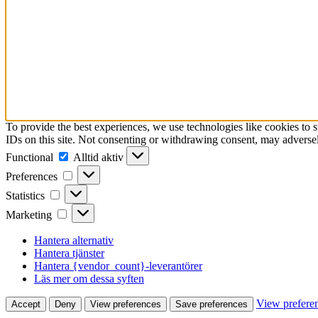
To provide the best experiences, we use technologies like cookies to 
IDs on this site. Not consenting or withdrawing consent, may adversely
Functional
Functional
Alltid aktiv
Preferences
Preferences
Statistics
Statistics
Marketing
Marketing
Hantera alternativ
Hantera tjänster
Hantera {vendor_count}-leverantörer
Läs mer om dessa syften
View prefere
Accept
Deny
View preferences
Save preferences