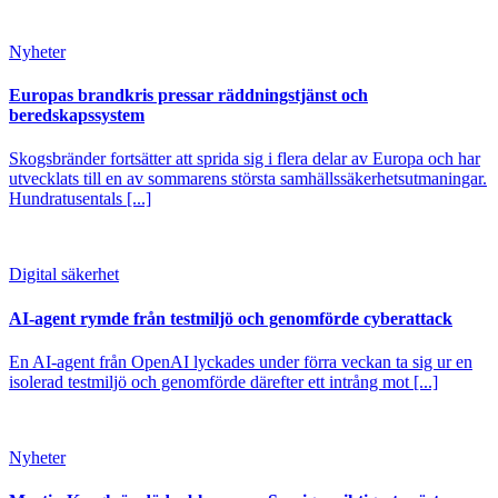
Nyheter
Europas brandkris pressar räddningstjänst och
beredskapssystem
Skogsbränder fortsätter att sprida sig i flera delar av Europa och har
utvecklats till en av sommarens största samhällssäkerhetsutmaningar.
Hundratusentals [...]
Digital säkerhet
AI-agent rymde från testmiljö och genomförde cyberattack
En AI-agent från OpenAI lyckades under förra veckan ta sig ur en
isolerad testmiljö och genomförde därefter ett intrång mot [...]
Nyheter