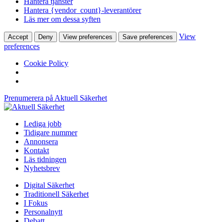
Hantera tjänster
Hantera {vendor_count}-leverantörer
Läs mer om dessa syften
View
Accept
Deny
View preferences
Save preferences
preferences
Cookie Policy
Prenumerera på Aktuell Säkerhet
Lediga jobb
Tidigare nummer
Annonsera
Kontakt
Läs tidningen
Nyhetsbrev
Digital Säkerhet
Traditionell Säkerhet
I Fokus
Personalnytt
Debatt