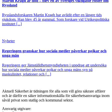
Martin Kragh är död – blev en av Sveriges viktigaste röster om
Ryssland
Rysslandsforskaren Martin Kragh har avlidit efter en längre tids
sjukdom. Han blev 45 år gammal. Som forskare vid Utrikespolitiska
institutet [...]
Nyheter
Regeringen granskar hur sociala medier påverkar pojkar och
unga män
Regeringen ger Jämställdhetsmyndigheten i uppdrag att undersöka
hur sociala medier påverkar pojkar och unga mäns syn på
maskulinitet, relationer och [...]
Aktuell Säkerhet är tidningen för alla som vill göra säkrare affärer
och är därför en säker informationskälla för säkerhets­ansvariga inom
såväl privat som statlig och kommunal sektor.
Ansvarig utgivare: