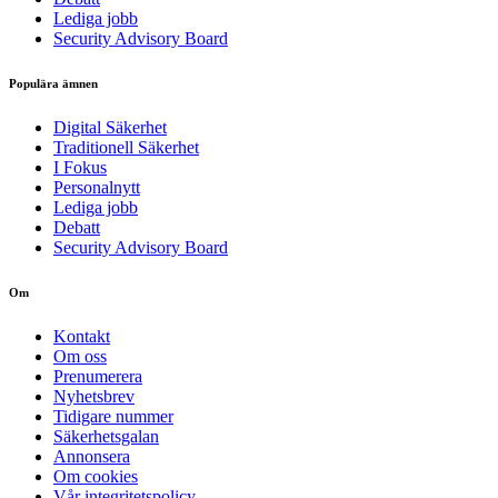
Lediga jobb
Security Advisory Board
Populära ämnen
Digital Säkerhet
Traditionell Säkerhet
I Fokus
Personalnytt
Lediga jobb
Debatt
Security Advisory Board
Om
Kontakt
Om oss
Prenumerera
Nyhetsbrev
Tidigare nummer
Säkerhetsgalan
Annonsera
Om cookies
Vår integritetspolicy