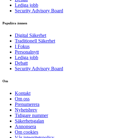
Lediga jobb
Security Advisory Board
Populära ämnen
Digital Säkerhet
Traditionell Säkerhet
I Fokus
Personalnytt
Lediga jobb
Debatt
Security Advisory Board
Om
Kontakt
Om oss
Prenumerera
Nyhetsbrev
Tidigare nummer
Säkerhetsgalan
Annonsera
Om cookies
Vår integritetspolicy