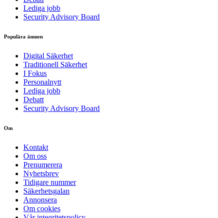
Lediga jobb
Security Advisory Board
Populära ämnen
Digital Säkerhet
Traditionell Säkerhet
I Fokus
Personalnytt
Lediga jobb
Debatt
Security Advisory Board
Om
Kontakt
Om oss
Prenumerera
Nyhetsbrev
Tidigare nummer
Säkerhetsgalan
Annonsera
Om cookies
Vår integritetspolicy