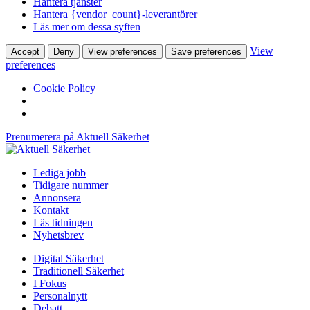
Hantera tjänster
Hantera {vendor_count}-leverantörer
Läs mer om dessa syften
View
Accept
Deny
View preferences
Save preferences
preferences
Cookie Policy
Prenumerera på Aktuell Säkerhet
Lediga jobb
Tidigare nummer
Annonsera
Kontakt
Läs tidningen
Nyhetsbrev
Digital Säkerhet
Traditionell Säkerhet
I Fokus
Personalnytt
Debatt