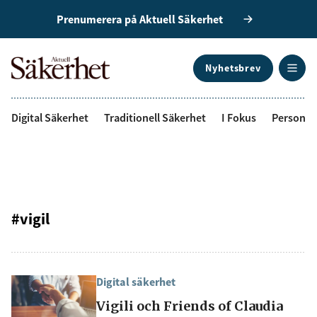
Prenumerera på Aktuell Säkerhet
Nyhetsbrev
ANNONS
Digital Säkerhet
Traditionell Säkerhet
I Fokus
Personal
#vigil
Digital säkerhet
Vigili och Friends of Claudia