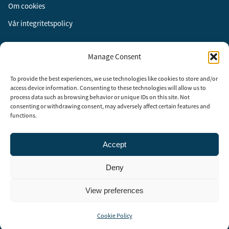
Om cookies
Vår integritetspolicy
Följ oss
Manage Consent
Facebook
To provide the best experiences, we use technologies like cookies to store and/or
Instagram
access device information. Consenting to these technologies will allow us to
process data such as browsing behavior or unique IDs on this site. Not
LinkedIn
consenting or withdrawing consent, may adversely affect certain features and
functions.
Accept
Security Adviser Board
Security Advisory Board, SAB, instiftades av tidningen Aktuell
Deny
Säkerhet år 2003 för att stimulera, utveckla och informera om
säkerhetsarbetet i Sverige. SAB består av representanter från
branschens ledande företag och organisationer. Rådet träffas tre till
View preferences
fyra gånger per år och diskuterar aktuella säkerhetsfrågor.
Cookie Policy