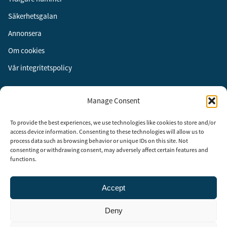
Säkerhetsgalan
Annonsera
Om cookies
Vår integritetspolicy
Följ oss
Manage Consent
Facebook
To provide the best experiences, we use technologies like cookies to store and/or
Instagram
access device information. Consenting to these technologies will allow us to
process data such as browsing behavior or unique IDs on this site. Not
LinkedIn
consenting or withdrawing consent, may adversely affect certain features and
functions.
Accept
Security Adviser Board
Security Advisory Board, SAB, instiftades av tidningen Aktuell
Deny
Säkerhet år 2003 för att stimulera, utveckla och informera om
säkerhetsarbetet i Sverige. SAB består av representanter från