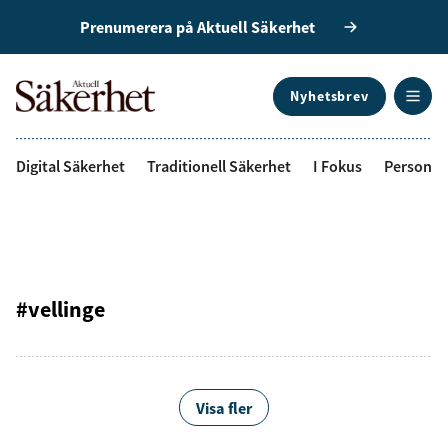
Prenumerera på Aktuell Säkerhet
Nyhetsbrev
ANNONS
Digital Säkerhet
Traditionell Säkerhet
I Fokus
Personal
#vellinge
Visa fler