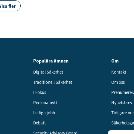
Visa fler
Populära ämnen
Om
Digital Säkerhet
Kontakt
Traditionell Säkerhet
Om oss
I Fokus
Prenumerer
Personalnytt
Nyhetsbrev
Lediga jobb
Tidigare n
Debatt
Säkerhetsg
Security Advisory Board
Annonsera