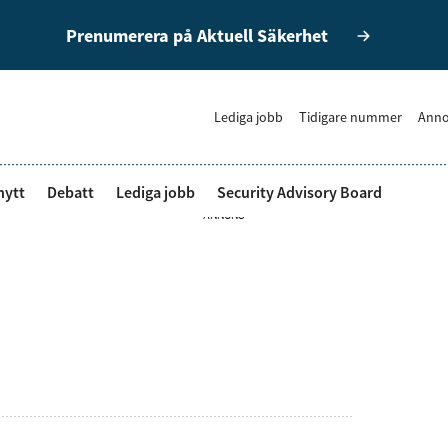
Prenumerera på Aktuell Säkerhet
Lediga jobb
Tidigare nummer
Anno
nytt
Debatt
Lediga jobb
Security Advisory Board
ANNONS