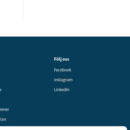
Följ oss
Facebook
Instagram
a
LinkedIn
ummer
alan