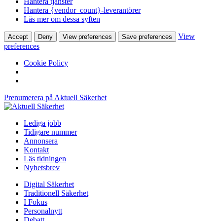
Hantera tjänster
Hantera {vendor_count}-leverantörer
Läs mer om dessa syften
View
Accept
Deny
View preferences
Save preferences
preferences
Cookie Policy
Prenumerera på Aktuell Säkerhet
Lediga jobb
Tidigare nummer
Annonsera
Kontakt
Läs tidningen
Nyhetsbrev
Digital Säkerhet
Traditionell Säkerhet
I Fokus
Personalnytt
Debatt