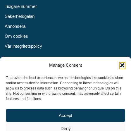
Tidigare nummer
Säkerhetsgalan
Annonsera
Om cookies
Vår integritetspolicy
Följ oss
Manage Consent
Facebook
To provide the best experiences, we use technologies like cookies to store
Instagram
and/or access device information. Consenting to these technologies will
allow us to process data such as browsing behavior or unique IDs on this
LinkedIn
site. Not consenting or withdrawing consent, may adversely affect certain
features and functions.
Accept
Security Adviser Board
Security Advisory Board, SAB, instiftades av tidningen Aktuell
Deny
Säkerhet år 2003 för att stimulera, utveckla och informera om