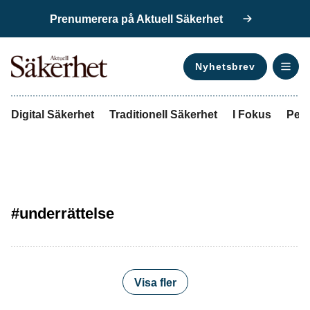
Prenumerera på Aktuell Säkerhet
Nyhetsbrev
ANNONS
Digital Säkerhet
Traditionell Säkerhet
I Fokus
Pers
#underrättelse
Visa fler