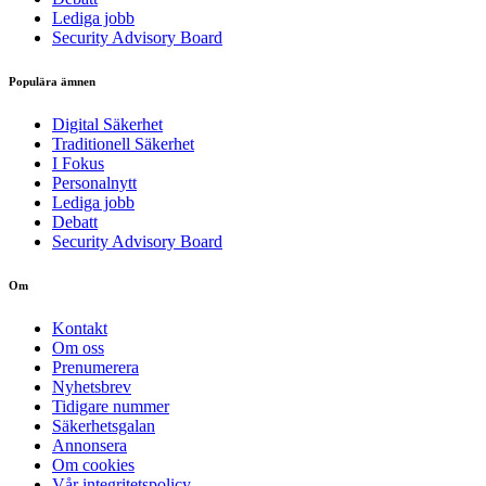
Lediga jobb
Security Advisory Board
Populära ämnen
Digital Säkerhet
Traditionell Säkerhet
I Fokus
Personalnytt
Lediga jobb
Debatt
Security Advisory Board
Om
Kontakt
Om oss
Prenumerera
Nyhetsbrev
Tidigare nummer
Säkerhetsgalan
Annonsera
Om cookies
Vår integritetspolicy