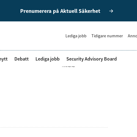
Prenumerera på Aktuell Säkerhet
Lediga jobb
Tidigare nummer
Anno
nytt
Debatt
Lediga jobb
Security Advisory Board
ANNONS